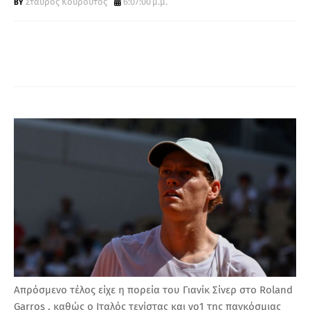
Σταύρος Κουρούτος
6:07:00 μ.μ.
Α
Απρόσμενο τέλος είχε η πορεία του Γιανίκ Σίνερ στο Roland
Garros , καθώς ο Ιταλός τενίστας και νο1 της παγκόσμιας