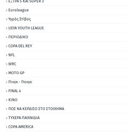
ΕΞΤΡΑ 5 ΚΑΙ SUPER 3
Εuroleague
Υγρός Στίβος
UEFA YOUTH LEAGUE
ΠΕΡΙΟΔΙΚΟ
COPA DEL REY
NFL
WRC
MOTO GP
Πινγκ - Πονγκ
FINAL 4
ΚΙΝΟ
ΠΩΣ ΝΑ ΚΕΡΔΙΣΩ ΣΤΟ ΣΤΟΙΧΗΜΑ
ΤΥΧΕΡΑ ΠΑΙΧΝΙΔΙΑ
COPA AMERICA