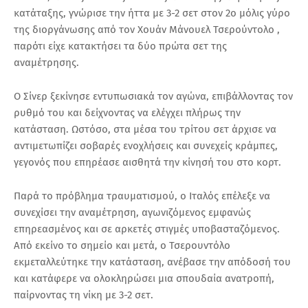
κατάταξης, γνώρισε την ήττα με 3-2 σετ στον 2ο μόλις γύρο
της διοργάνωσης από τον Χουάν Μάνουελ Τσερούντολο ,
παρότι είχε κατακτήσει τα δύο πρώτα σετ της
αναμέτρησης.
Ο Σίνερ ξεκίνησε εντυπωσιακά τον αγώνα, επιβάλλοντας τον
ρυθμό του και δείχνοντας να ελέγχει πλήρως την
κατάσταση. Ωστόσο, στα μέσα του τρίτου σετ άρχισε να
αντιμετωπίζει σοβαρές ενοχλήσεις και συνεχείς κράμπες,
γεγονός που επηρέασε αισθητά την κίνησή του στο κορτ.
Παρά το πρόβλημα τραυματισμού, ο Ιταλός επέλεξε να
συνεχίσει την αναμέτρηση, αγωνιζόμενος εμφανώς
επηρεασμένος και σε αρκετές στιγμές υποβασταζόμενος.
Από εκείνο το σημείο και μετά, ο Τσερουντόλο
εκμεταλλεύτηκε την κατάσταση, ανέβασε την απόδοσή του
και κατάφερε να ολοκληρώσει μια σπουδαία ανατροπή,
παίρνοντας τη νίκη με 3-2 σετ.