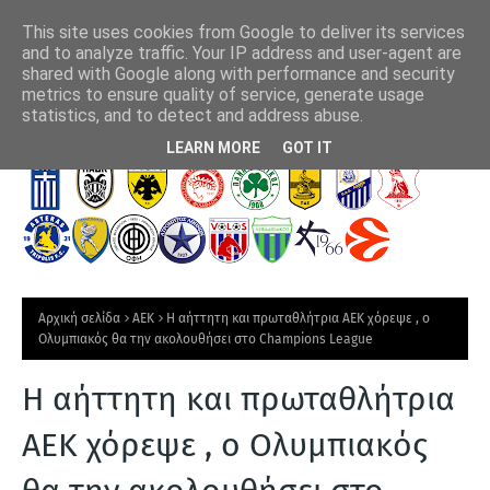
This site uses cookies from Google to deliver its services
and to analyze traffic. Your IP address and user-agent are
shared with Google along with performance and security
metrics to ensure quality of service, generate usage
ΑΕΚ - Athens Kallithea (4-0): Εμφατικό τελευταίο
Αση
statistics, and to detect and address abuse.
ξεμούδιασμα πριν τα επίσημα
Τ
LEARN MORE
GOT IT
Ε
Λ
Ε
Υ
Τ
Αρχική σελίδα
ΑΕΚ
Η αήττητη και πρωταθλήτρια ΑΕΚ χόρεψε , ο
Α
Ολυμπιακός θα την ακολουθήσει στο Champions League
Ι
Η αήττητη και πρωταθλήτρια
Α
Ν
ΑΕΚ χόρεψε , ο Ολυμπιακός
Ε