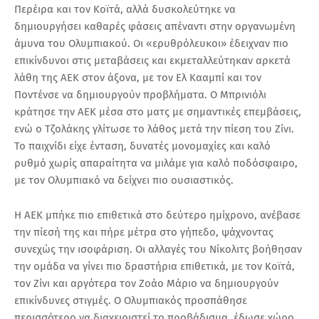
Περέιρα και τον Κοϊτά, αλλά δυσκολεύτηκε να
δημιουργήσει καθαρές φάσεις απέναντι στην οργανωμένη
άμυνα του Ολυμπιακού. Οι «ερυθρόλευκοι» έδειχναν πιο
επικίνδυνοι στις μεταβάσεις και εκμεταλλεύτηκαν αρκετά
λάθη της ΑΕΚ στον άξονα, με τον Ελ Κααμπί και τον
Ποντένσε να δημιουργούν προβλήματα. Ο Μπρινιόλι
κράτησε την ΑΕΚ μέσα στο ματς με σημαντικές επεμβάσεις,
ενώ ο Τζολάκης γλίτωσε το λάθος μετά την πίεση του Ζίνι.
Το παιχνίδι είχε ένταση, δυνατές μονομαχίες και καλό
ρυθμό χωρίς απαραίτητα να μιλάμε για καλό ποδόσφαιρο,
με τον Ολυμπιακό να δείχνει πιο ουσιαστικός.
Η ΑΕΚ μπήκε πιο επιθετικά στο δεύτερο ημίχρονο, ανέβασε
την πίεσή της και πήρε μέτρα στο γήπεδο, ψάχνοντας
συνεχώς την ισοφάριση. Οι αλλαγές του Νίκολιτς βοήθησαν
την ομάδα να γίνει πιο δραστήρια επιθετικά, με τον Κοϊτά,
τον Ζίνι και αργότερα τον Ζοάο Μάριο να δημιουργούν
επικίνδυνες στιγμές. Ο Ολυμπιακός προσπάθησε
περισσότερο να διαχειριστεί το προβάδισμα, έδωσε χώρο