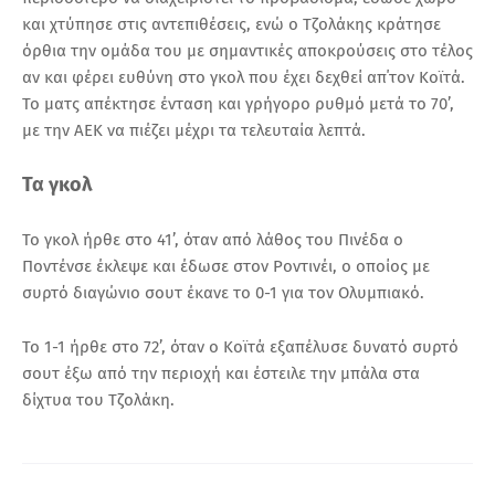
και χτύπησε στις αντεπιθέσεις, ενώ ο Τζολάκης κράτησε
όρθια την ομάδα του με σημαντικές αποκρούσεις στο τέλος
αν και φέρει ευθύνη στο γκολ που έχει δεχθεί απ΄τον Κοϊτά.
Το ματς απέκτησε ένταση και γρήγορο ρυθμό μετά το 70’,
με την ΑΕΚ να πιέζει μέχρι τα τελευταία λεπτά.
Τα γκολ
Το γκολ ήρθε στο 41’, όταν από λάθος του Πινέδα ο
Ποντένσε έκλεψε και έδωσε στον Ροντινέι, ο οποίος με
συρτό διαγώνιο σουτ έκανε το 0-1 για τον Ολυμπιακό.
Το 1-1 ήρθε στο 72’, όταν ο Κοϊτά εξαπέλυσε δυνατό συρτό
σουτ έξω από την περιοχή και έστειλε την μπάλα στα
δίχτυα του Τζολάκη.