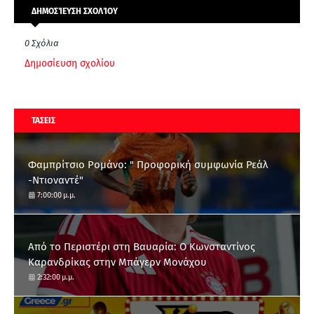
ΔΗΜΟΣΊΕΥΣΗ ΣΧΟΛΊΟΥ
0 Σχόλια
Δημοσίευση σχολίου
ΤΑΣΕΙΣ
Φαμπρίτσιο Ρομάνο: " Προφορική συμφωνία Ρεάλ
-Ντιοναντέ"
7:00:00 μ.μ.
Από το Περιστέρι στη Βαυαρία: O Κωνσταντίνος
Καρανδρίκας στην Μπάγερν Μονάχου
2:32:00 μ.μ.