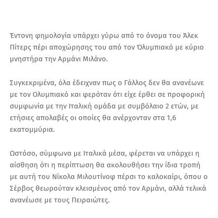
Έντονη φημολογία υπάρχει γύρω από το όνομα του Άλεκ
Πίτερς πέρι αποχώρησης του από τον Όλυμπιακό με κύριο
μνηστήρα την Αρμάνι Μιλάνο.
Συγκεκριμένα, όλα έδειχναν πως ο Γάλλος δεν θα ανανέωνε
με τον Ολυμπιακό και φερόταν ότι είχε έρθει σε προφορική
συμφωνία με την Ιταλική ομάδα με συμβόλαιο 2 ετών, με
ετήσιες απολαβές οι οποίες θα ανέρχονταν στα 1,6
εκατομμύρια.
Ωστόσο, σύμφωνα με Ιταλικά μέσα, φέρεται να υπάρχει η
αίσθηση ότι η περίπτωση θα ακολουθήσει την ίδια τροπή
με αυτή του Νίκολα Μιλουτίνοφ πέρσι το καλοκαίρι, όπου ο
Σέρβος θεωρούταν κλεισμένος από τον Αρμάνι, αλλά τελικά
ανανέωσε με τους Πειραιώτες.