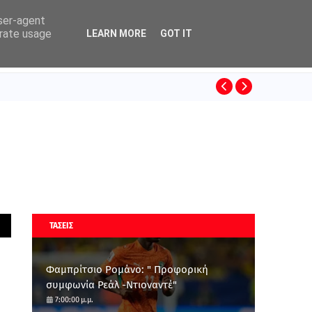
user-agent
erate usage
LEARN MORE
GOT IT
ΚΙΝΟ
BASKET LEAGUE
ΤΑΣΕΙΣ
Φαμπρίτσιο Ρομάνο: " Προφορική
συμφωνία Ρεάλ -Ντιοναντέ"
7:00:00 μ.μ.