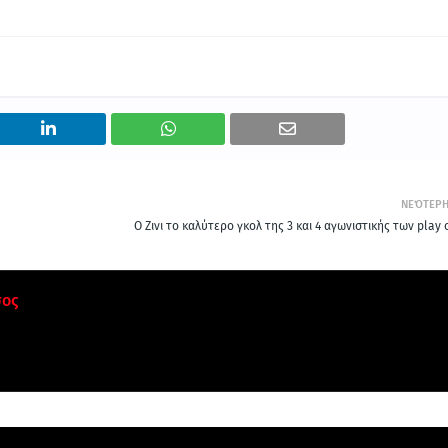
ΝΕΌΤΕΡ
Ο Ζινι το καλύτερο γκολ της 3 και 4 αγωνιστικής των play 
σος