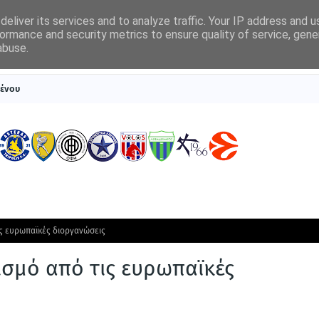
eliver its services and to analyze traffic. Your IP address and 
ormance and security metrics to ensure quality of service, gen
abuse.
ΠΡΩΤΟΣΕΛΙΔΑ
SUPERLEAGUE 1
ΣΥΣΤΗΜΑΤΑ ΓΙΑ ΣΤΟΙΧΗΜΑ
θένου
ις ευρωπαϊκές διοργανώσεις
εισμό από τις ευρωπαϊκές