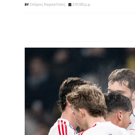
Σπύρος Καρακίτσος
2:51:00 μ.μ.