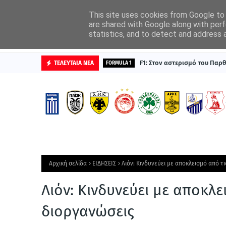
ΑΡΧΙΚΗ
ΔΙΑΦΗΜΙΣΤΕΙΤΕ
This site uses cookies from Google to d
are shared with Google along with perf
statistics, and to detect and address 
ΒΑΘΜΟΛΟΓΙΕΣ
F1: Στον αστερισμό του Παρ
ΤΕΛΕΥΤΑΙΑ ΝΕΑ
FORMULA 1
Αρχική σελίδα
ΕΙΔΗΣΕΙΣ
Λιόν: Κινδυνεύει με αποκλεισμό από τ
Λιόν: Κινδυνεύει με αποκλ
διοργανώσεις