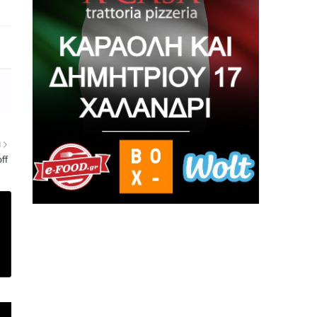
Η
off