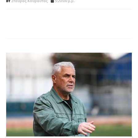
Σταύρος Κουρούτος
5:20:00 μ.μ.
Α