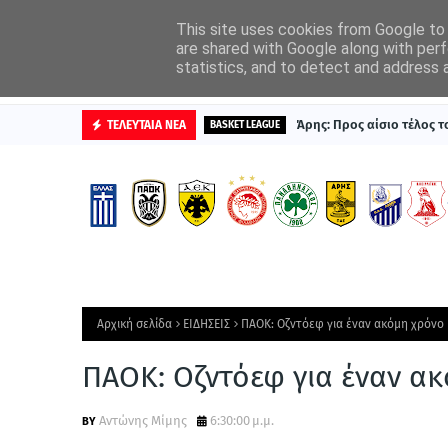
ΑΡΧΙΚΗ
ΔΙΑΦΗΜΙΣΤΕΙΤΕ
This site uses cookies from Google to d
are shared with Google along with perf
statistics, and to detect and address 
ΒΑΘΜΟΛΟΓΙΕΣ
Άρης: Προς αίσιο τέλος 
ΤΕΛΕΥΤΑΙΑ ΝΕΑ
BASKET LEAGUE
Αρχική σελίδα
ΕΙΔΗΣΕΙΣ
ΠΑΟΚ: Οζντόεφ για έναν ακόμη χρόνο
ΠΑΟΚ: Οζντόεφ για έναν α
Αντώνης Μίμης
6:30:00 μ.μ.