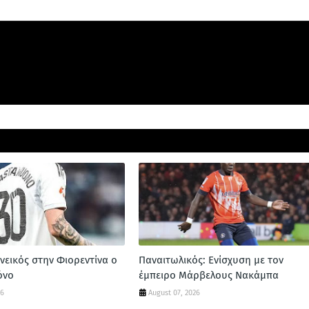
νεικός στην Φιορεντίνα ο
Παναιτωλικός: Ενίσχυση με τον
όνο
έμπειρο Μάρβελους Νακάμπα
26
August 07, 2026