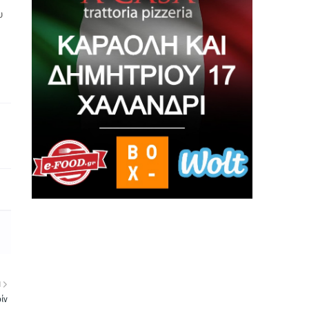
υ
Η
ίν