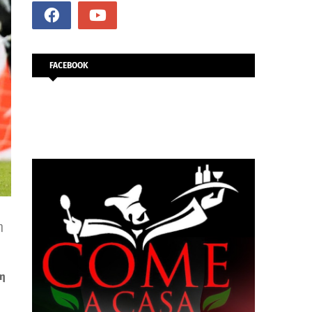
FACEBOOK
η
η