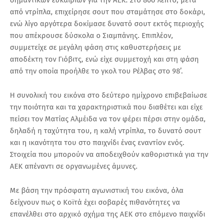
από ντρίπλα, επιχείρησε σουτ που σταμάτησε στο δοκάρι,
ενώ λίγο αργότερα δοκίμασε δυνατό σουτ εκτός περιοχής
που απέκρουσε δύσκολα ο Σιαμπάνης. Επιπλέον,
συμμετείχε σε μεγάλη φάση στις καθυστερήσεις με
αποδέκτη τον Γιόβιτς, ενώ είχε συμμετοχή και στη φάση
από την οποία προήλθε το γκολ του Ρέλβας στο 98’.
Η συνολική του εικόνα στο δεύτερο ημίχρονο επιβεβαίωσε
την ποιότητα και τα χαρακτηριστικά που διαθέτει και είχε
πείσει τον Ματίας Αλμέιδα να τον φέρει πέρσι στην ομάδα,
δηλαδή η ταχύτητα του, η καλή ντρίπλα, το δυνατό σουτ
και η ικανότητα του στο παιχνίδι ένας εναντίον ενός.
Στοιχεία που μπορούν να αποδειχθούν καθοριστικά για την
ΑΕΚ απέναντι σε οργανωμένες άμυνες.
Με βάση την πρόσφατη αγωνιστική του εικόνα, όλα
δείχνουν πως ο Κοϊτά έχει σοβαρές πιθανότητες να
επανέλθει στο αρχικό σχήμα της ΑΕΚ στο επόμενο παιχνίδι