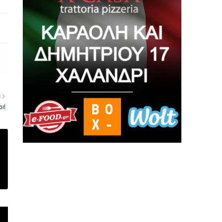
Η
ρι!