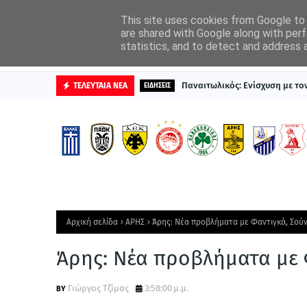
ΑΡΧΙΚΗ
ΔΙΑΦΗΜΙΣΤΕΙΤΕ
This site uses cookies from Google to d
are shared with Google along with perf
statistics, and to detect and address 
ΒΑΘΜΟΛΟΓΙΕΣ
Παναιτωλικός: Ενίσχυση με τ
ΤΕΛΕΥΤΑΙΑ ΝΕΑ
ΕΙΔΗΣΕΙΣ
Αρχική σελίδα
ΑΡΗΣ
Άρης: Νέα προβλήματα με Φαντιγκά, Σούν
Άρης: Νέα προβλήματα με Φ
Γιώργος Τζίμας
3:58:00 μ.μ.