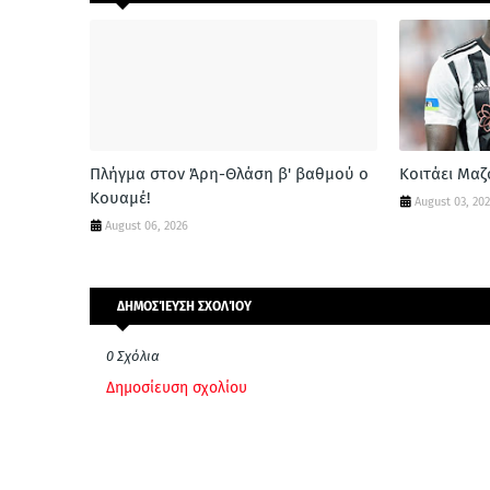
Πλήγμα στον Άρη-Θλάση β' βαθμού ο
Κοιτάει Μα
Κουαμέ!
August 03, 20
August 06, 2026
ΔΗΜΟΣΊΕΥΣΗ ΣΧΟΛΊΟΥ
0 Σχόλια
Δημοσίευση σχολίου