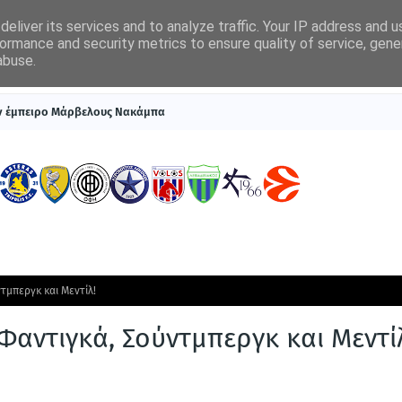
eliver its services and to analyze traffic. Your IP address and 
ormance and security metrics to ensure quality of service, gen
abuse.
ΠΡΩΤΟΣΕΛΙΔΑ
SUPERLEAGUE 1
ΣΥΣΤΗΜΑΤΑ ΓΙΑ ΣΤΟΙΧΗΜΑ
ον έμπειρο Μάρβελους Νακάμπα
τμπεργκ και Μεντίλ!
αντιγκά, Σούντμπεργκ και Μεντί