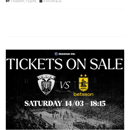
Γιώργος Τζίμας
4:44:00 μ.μ.
Α