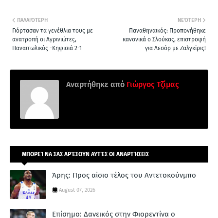
ΠΑΛΑΙΌΤΕΡΗ
ΝΕΌΤΕΡΗ
Γιόρτασαν τα γενέθλια τους με
Παναθηναϊκός: Προπονήθηκε
ανατροπή οι Αγρινιώτες,
κανονικά ο Σλούκας, επιστροφή
Παναιτωλικός -Κηφισιά 2-1
για Λεσόρ με Ζαλγκίρις!
Αναρτήθηκε από
Γιώργος Τζίμας
ΜΠΟΡΕΊ ΝΑ ΣΑΣ ΑΡΈΣΟΥΝ ΑΥΤΈΣ ΟΙ ΑΝΑΡΤΉΣΕΙΣ
Άρης: Προς αίσιο τέλος του Αντετοκούνμπο
August 07, 2026
Επίσημο: Δανεικός στην Φιορεντίνα ο