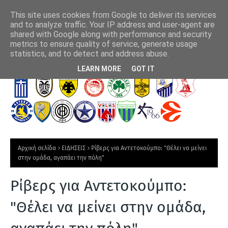
This site uses cookies from Google to deliver its services
and to analyze traffic. Your IP address and user-agent are
shared with Google along with performance and security
metrics to ensure quality of service, generate usage
Primeira Liga 2026-27: Ο απόλυτος στοιχηματικός οδηγός της
ΠΑΟ
statistics, and to detect and address abuse.
νέας σεζόν - Τι προσέχουμε και τί ποντάρουμε
Τ
LEARN MORE
GOT IT
Ε
Λ
Ε
Υ
Τ
Αρχική σελίδα
ΕΙΔΗΣΕΙΣ
Ρίβερς για Αντετοκούμπο: "Θέλει να μείνει
Α
στην ομάδα, αγαπάει την πόλη"
Ι
Ρίβερς για Αντετοκούμπο:
Α
Ν
"Θέλει να μείνει στην ομάδα,
Ε