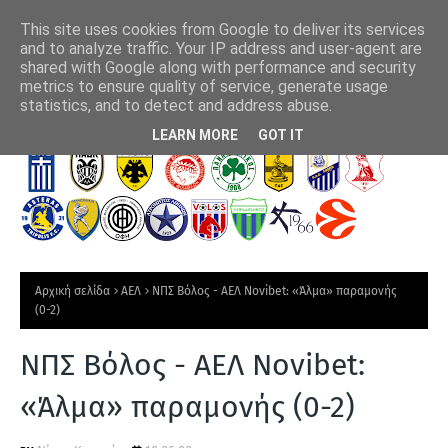
This site uses cookies from Google to deliver its services
and to analyze traffic. Your IP address and user-agent are
shared with Google along with performance and security
metrics to ensure quality of service, generate usage
νο
Ασημένιο μετάλλιο για την Ελλάδα στην κωπηλασία
Ο Φ
statistics, and to detect and address abuse.
Τ
LEARN MORE
GOT IT
Ε
Λ
Ε
Υ
Τ
Αρχική σελίδα
ΑΕΛ
ΝΠΣ Βόλος - ΑΕΛ Novibet: «Άλμα» παραμονής
Α
(0-2)
Ι
ΝΠΣ Βόλος - ΑΕΛ Novibet:
Α
Ν
«Άλμα» παραμονής (0-2)
Ε