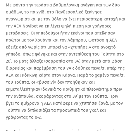
Με φόντο την τεράστια βαθμολογική ανάγκη και των δύο
ομάδων, το παιχνίδι στο Πανθεσσαλικό ξεκίνησε
αναγνωριστικά, με τον Βόλο να έχει περισσότερη κατοχή και
την ΑΕΛ Novibet να επιλέγει ψηλή πίεση και γρήγορες
μεταβάσεις. Οι γηπεδούχοι ήταν εκείνοι που απείλησαν
πρώτοι με τον Χουάνπι και τον Λάμπρου, ωστόσο η ΑΕΛ
έδειξε από νωρίς ότι μπορεί να «χτυπήσει» στο ανοιχτό
γήπεδο, όπως φάνηκε και στην αντεπίθεση του Τούπτα στο
20’. Το ματς άλλαξε ισορροπία στο 34’, όταν μετά από φάση
διαρκείας και παρέμβαση του VAR δόθηκε πέναλτι υπέρ της
ΑΕΛ και κόκκινη κάρτα στον Κάργα. Παρά το χαμένο πέναλτι
του Τούπτα, οι «βυσσινί» δεν πτοήθηκαν και
εκμεταλλεύτηκαν ιδανικά το αριθμητικό πλεονέκτημα πριν
την ανάπαυλα, σκοράροντας στο 39΄ με τον Τούπτα. Πριν
βγει το ημίχρονο η ΑΕΛ κατάφερε να χτυπήσει ξανά, με τον
Τούπτα να διπλασιάζει τα προσωπικά του γκολ και
γράφοντας το 0-2.