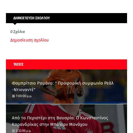
ΔΗΜΟΣΊΕΥΣΗ ΣΧΟΛΊΟΥ
0 Σχόλια
Δημοσίευση σχολίου
ΤΑΣΕΙΣ
Φαμπρίτσιο Ρομάνο: " Προφορική συμφωνία Ρεάλ
-Ντιοναντέ"
7:00:00 μ.μ.
Από το Περιστέρι στη Βαυαρία: O Κωνσταντίνος
Καρανδρίκας στην Μπάγερν Μονάχου
2:32:00 μ.μ.