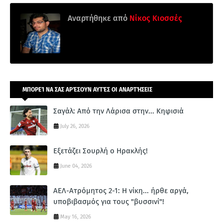
Αναρτήθηκε από
Νίκος Κιοσσές
ΜΠΟΡΕΊ ΝΑ ΣΑΣ ΑΡΈΣΟΥΝ ΑΥΤΈΣ ΟΙ ΑΝΑΡΤΉΣΕΙΣ
Σαγάλ: Από την Λάρισα στην... Κηφισιά
July 26, 2026
Εξετάζει Σουρλή ο Ηρακλής!
June 04, 2026
ΑΕΛ-Ατρόμητος 2-1: Η νίκη... ήρθε αργά,
υποβιβασμός για τους "βυσσινί"!
May 16, 2026