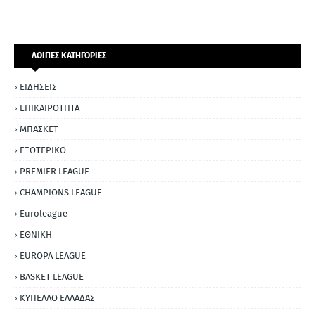
ΛΟΙΠΕΣ ΚΑΤΗΓΟΡΙΕΣ
ΕΙΔΗΣΕΙΣ
ΕΠΙΚΑΙΡΟΤΗΤΑ
ΜΠΑΣΚΕΤ
ΕΞΩΤΕΡΙΚΟ
PREMIER LEAGUE
CHAMPIONS LEAGUE
Euroleague
ΕΘΝΙΚΗ
EUROPA LEAGUE
BASKET LEAGUE
ΚΥΠΕΛΛΟ ΕΛΛΑΔΑΣ