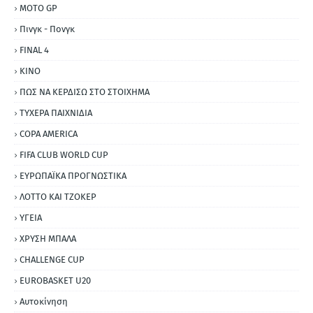
MOTO GP
Πινγκ - Πονγκ
FINAL 4
ΚΙΝΟ
ΠΩΣ ΝΑ ΚΕΡΔΙΣΩ ΣΤΟ ΣΤΟΙΧΗΜΑ
ΤΥΧΕΡΑ ΠΑΙΧΝΙΔΙΑ
COPA AMERICA
FIFA CLUB WORLD CUP
ΕΥΡΩΠΑΪΚΑ ΠΡΟΓΝΩΣΤΙΚΑ
ΛΟΤΤΟ ΚΑΙ ΤΖΟΚΕΡ
ΥΓΕΙΑ
ΧΡΥΣΗ ΜΠΑΛΑ
CHALLENGE CUP
EUROBASKET U20
Αυτοκίνηση