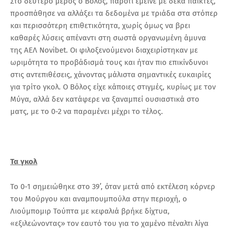
Στο δεύτερο μέρος ο Βόλος, παρότι έμεινε με δέκα παίκτες,
προσπάθησε να αλλάξει τα δεδομένα με τριάδα στα στόπερ
και περισσότερη επιθετικότητα, χωρίς όμως να βρει
καθαρές λύσεις απέναντι στη σωστά οργανωμένη άμυνα
της ΑΕΛ Novibet. Οι φιλοξενούμενοι διαχειρίστηκαν με
ωριμότητα το προβάδισμά τους και ήταν πιο επικίνδυνοι
στις αντεπιθέσεις, χάνοντας μάλιστα σημαντικές ευκαιρίες
για τρίτο γκολ. Ο Βόλος είχε κάποιες στιγμές, κυρίως με τον
Μύγα, αλλά δεν κατάφερε να ξαναμπεί ουσιαστικά στο
ματς, με το 0-2 να παραμένει μέχρι το τέλος.
Τα γκολ
Το 0-1 σημειώθηκε στο 39’, όταν μετά από εκτέλεση κόρνερ
του Μούργου και αναμπουμπούλα στην περιοχή, ο
Λιούμπομιρ Τούπτα με κεφαλιά βρήκε δίχτυα,
«εξιλεώνοντας» τον εαυτό του για το χαμένο πέναλτι λίγα