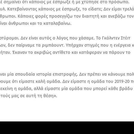
κέ σημαίνει ότι κάποιος με έσπρωξε ή με χτύπησε στο πρόσωπο.
λ. Κατεβαίνοντας κάποιος με έσπρωξε, το είδατε; Δεν είμαι τρελ
 άνθρωποι. Κάποιες φορές προσεγγίζω τον διαιτητή και ανεβάζω τον
είναι άνθρωποι και το καταλαβαίνω.
ύρομαι. Δεν είναι αυτός ο λόγος που χάσαμε. Το Γκόλντεν Στέιτ
ον, δεν παίρναμε τα ριμπάουντ. Υπήρχαν στιγμές που η ενέργεια κ
 ήταν. Έκαναν το ακριβώς αντίθετο και κατάφεραν να πάρουν το
ίναι μία σπουδαία ιστορία επιστροφής. Δεν πρέπει να κάνουμε πο
ψουμε ότι είμαστε καλή ομάδα. Δεν είμαστε η ομάδα του 2019-20 
 εκείνη η ομάδα, αλλά είμαστε μία ομάδα που μπορεί κάθε βράδυ
αυτούς μας σε αυτή τη θέση».