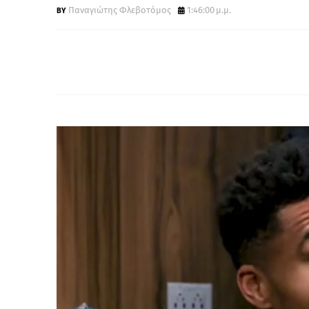
Παναγιώτης Φλεβοτόμος
1:46:00 μ.μ.