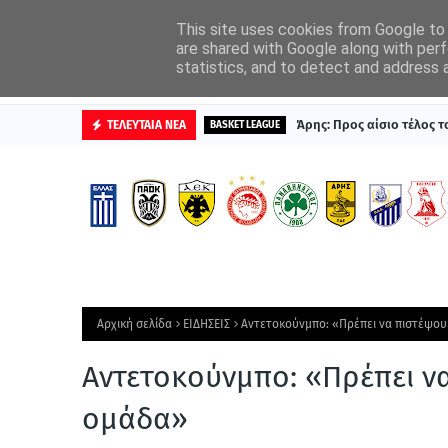
ΑΡΧΙΚΗ
ΔΙΑΦΗΜΙΣΤΕΙΤΕ
This site uses cookies from Google to d
are shared with Google along with perf
statistics, and to detect and address 
ΒΑΘΜΟΛΟΓΙΕΣ
Άρης: Προς αίσιο τέλος 
ΤΕΛΕΥΤΑΙΑ ΝΕΑ
BASKET LEAGUE
Αρχική σελίδα
ΕΙΔΗΣΕΙΣ
Αντετοκούνμπο: «Πρέπει να πιστέψου
Αντετοκούνμπο: «Πρέπει να
ομάδα»