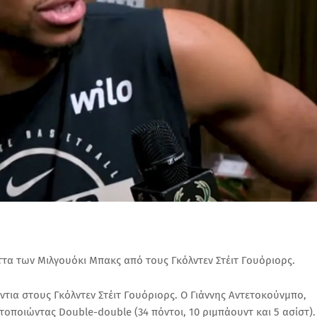
τα των Μιλγουόκι Μπακς από τους Γκόλντεν Στέιτ Γουόριορς.
ντια στους Γκόλντεν Στέιτ Γουόριορς. Ο Γιάννης Αντετοκούνμπο,
τοποιώντας Double-double (34 πόντοι, 10 ριμπάουντ και 5 ασίστ).