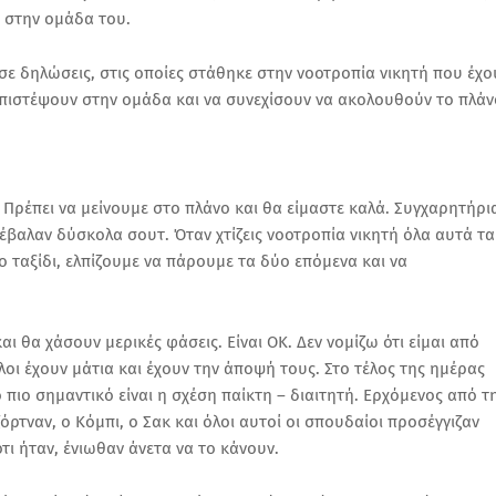
η στην ομάδα του.
 δηλώσεις, στις οποίες στάθηκε στην νοοτροπία νικητή που έχο
α πιστέψουν στην ομάδα και να συνεχίσουν να ακολουθούν το πλάν
 Πρέπει να μείνουμε στο πλάνο και θα είμαστε καλά. Συγχαρητήρι
, έβαλαν δύσκολα σουτ. Όταν χτίζεις νοοτροπία νικητή όλα αυτά τα
ο ταξίδι, ελπίζουμε να πάρουμε τα δύο επόμενα και να
αι θα χάσουν μερικές φάσεις. Είναι ΟΚ. Δεν νομίζω ότι είμαι από
ι έχουν μάτια και έχουν την άποψή τους. Στο τέλος της ημέρας
ο πιο σημαντικό είναι η σχέση παίκτη – διαιτητή. Ερχόμενος από τ
ρτναν, ο Κόμπι, ο Σακ και όλοι αυτοί οι σπουδαίοι προσέγγιζαν
 ότι ήταν, ένιωθαν άνετα να το κάνουν.