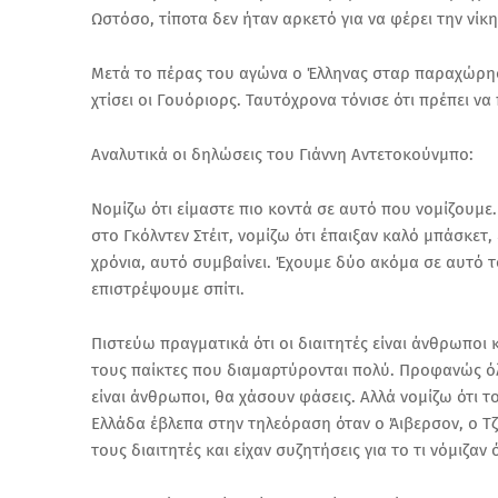
Ωστόσο, τίποτα δεν ήταν αρκετό για να φέρει την νίκ
Μετά το πέρας του αγώνα ο Έλληνας σταρ παραχώρησε
χτίσει οι Γουόριορς. Ταυτόχρονα τόνισε ότι πρέπει ν
Αναλυτικά οι δηλώσεις του Γιάννη Αντετοκούνμπο:
Νομίζω ότι είμαστε πιο κοντά σε αυτό που νομίζουμε.
στο Γκόλντεν Στέιτ, νομίζω ότι έπαιξαν καλό μπάσκετ
χρόνια, αυτό συμβαίνει. Έχουμε δύο ακόμα σε αυτό τ
επιστρέψουμε σπίτι.
Πιστεύω πραγματικά ότι οι διαιτητές είναι άνθρωποι κ
τους παίκτες που διαμαρτύρονται πολύ. Προφανώς όλο
είναι άνθρωποι, θα χάσουν φάσεις. Αλλά νομίζω ότι τ
Ελλάδα έβλεπα στην τηλεόραση όταν ο Άιβερσον, ο Τζό
τους διαιτητές και είχαν συζητήσεις για το τι νόμιζαν