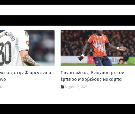
νεικός στην Φιορεντίνα ο
Παναιτωλικός: Ενίσχυση με τον
όνο
έμπειρο Μάρβελους Νακάμπα
26
August 07, 2026