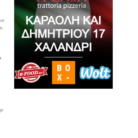
υν
ο.
α
ην