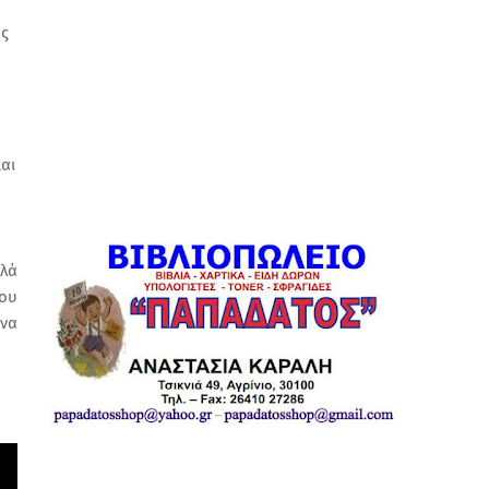
ός
αι
λλά
που
 να