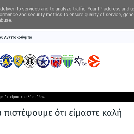
eliver its services and to analyze traffic. Your IP address and 
ormance and security metrics to ensure quality of service, gen
abuse.
ΠΡΩΤΟΣΕΛΙΔΑ
SUPERLEAGUE 1
ΣΥΣΤΗΜΑΤΑ ΓΙΑ ΣΤΟΙΧΗΜΑ
του Αντετοκούνμπο
με ότι είμαστε καλή ομάδα»
 πιστέψουμε ότι είμαστε καλή