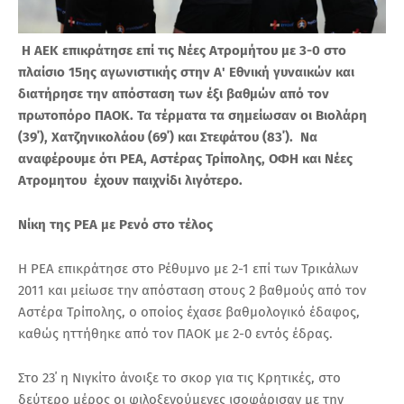
Η ΑΕΚ επικράτησε επί τις Νέες Ατρομήτου με 3-0 στο
πλαίσιο 15ης αγωνιστικής στην Α' Εθνική γυναικών και
διατήρησε την απόσταση των έξι βαθμών από τον
πρωτοπόρο ΠΑΟΚ. Τα τέρματα τα σημείωσαν οι Βιολάρη
(39΄), Χατζηνικολάου (69΄) και Στεφάτου (83΄). Να
αναφέρουμε ότι ΡΕΑ, Αστέρας Τρίπολης, ΟΦΗ και Νέες
Ατρομητου έχουν παιχνίδι λιγότερο.
Νίκη της ΡΕΑ με Ρενό στο τέλος
Η ΡΕΑ επικράτησε στο Ρέθυμνο με 2-1 επί των Τρικάλων
2011 και μείωσε την απόσταση στους 2 βαθμούς από τον
Αστέρα Τρίπολης, ο οποίος έχασε βαθμολογικό έδαφος,
καθώς ηττήθηκε από τον ΠΑΟΚ με 2-0 εντός έδρας.
Στο 23΄ η Νιγκίτο άνοιξε το σκορ για τις Κρητικές, στο
δεύτερο μέρος οι φιλοξενούμενες ισοφάρισαν με την