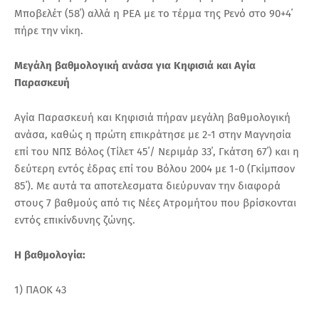
Μποβελέτ (58΄) αλλά η ΡΕΑ με το τέρμα της Ρενό στο 90+4΄
πήρε την νίκη.
Μεγάλη βαθμολογική ανάσα για Κηφισιά και Αγία
Παρασκευή
Αγία Παρασκευή και Κηφισιά πήραν μεγάλη βαθμολογική
ανάσα, καθώς η πρώτη επικράτησε με 2-1 στην Μαγνησία
επί του ΝΠΣ Βόλος (Τίλετ 45΄/ Νεριμάρ 33΄, Γκάτση 67΄) και η
δεύτερη εντός έδρας επί του Βόλου 2004 με 1-0 (Γκίμπσον
85΄). Με αυτά τα αποτελεσματα διεύρυναν την διαφορά
στους 7 βαθμούς από τις Νέες Ατρομήτου που βρίσκονται
εντός επικίνδυνης ζώνης.
Η βαθμολογία:
1) ΠΑΟΚ 43