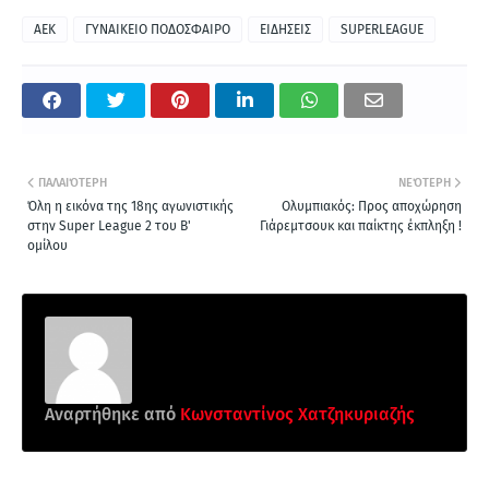
ΑΕΚ
ΓΥΝΑΙΚΕΙΟ ΠΟΔΟΣΦΑΙΡΟ
ΕΙΔΗΣΕΙΣ
SUPERLEAGUE
ΠΑΛΑΙΌΤΕΡΗ
ΝΕΌΤΕΡΗ
Όλη η εικόνα της 18ης αγωνιστικής
Ολυμπιακός: Προς αποχώρηση
στην Super League 2 του Β'
Γιάρεμτσουκ και παίκτης έκπληξη !
ομίλου
Αναρτήθηκε από
Κωνσταντίνος Χατζηκυριαζής