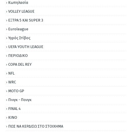
Κωπηλασία
VOLLEY LEAGUE
ΕΞΤΡΑ 5 ΚΑΙ SUPER 3
Εuroleague
Υγρός Στίβος
UEFA YOUTH LEAGUE
ΠΕΡΙΟΔΙΚΟ
COPA DEL REY
NFL
WRC
MOTO GP
Πινγκ - Πονγκ
FINAL 4
ΚΙΝΟ
ΠΩΣ ΝΑ ΚΕΡΔΙΣΩ ΣΤΟ ΣΤΟΙΧΗΜΑ