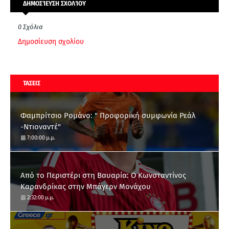
ΔΗΜΟΣΊΕΥΣΗ ΣΧΟΛΊΟΥ
0 Σχόλια
Δημοσίευση σχολίου
ΤΑΣΕΙΣ
Φαμπρίτσιο Ρομάνο: " Προφορική συμφωνία Ρεάλ
-Ντιοναντέ"
7:00:00 μ.μ.
Από το Περιστέρι στη Βαυαρία: O Κωνσταντίνος
Καρανδρίκας στην Μπάγερν Μονάχου
2:32:00 μ.μ.