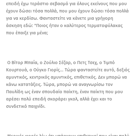
επειδή έχω τεράστιο σεβασμό για όλους εκείνους που μου
έχουν δώσει τόσα πολλά, που μου έχουν δώσει τόσα πολλά
για να κερδίσω. Φανταστείτε να κάνετε μια γρήγορη
άσκηση εδώ: "Ποιος ήταν ο καλύτερος τερματοφύλακας
που έπαιξε για μένα;
Ο Βίτορ Μπαΐα, ο Ζούλιο Σέζαρ, ο Πετς Τσεχ, ο Τιμπό
Κουρτουά, ο Ούγκο Γιορίς... Τώρα φανταστείτε αυτό, δεξιός
αμυντικός, κεντρικός αμυντικός, επιθετικός. Δεν μπορώ να
κάνω κατατάξεις. Τώρα, μπορώ να αναγνωρίσω τον
Παυλίδη ως έναν σπουδαίο παίκτη, έναν παίκτη που μου
αρέσει πολύ επειδή σκοράρει γκολ, αλλά έχει και το
συνδετικό παιχνίδι.
Μερικές φορές λέω ότι υπάρχουν επιθετικοί που είναι πολύ