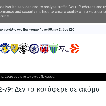
eliver its services and to analyze traffic. Your IP address and 
ormance and security metrics to ensure quality of service, gen
abuse.
ΠΡΩΤΟΣΕΛΙΔΑ
SUPERLEAGUE 1
ΣΥΣΤΗΜΑΤΑ ΓΙΑ ΣΤΟΙΧΗΜΑ
ιο μετάλλιο στο Παγκόσμιο Πρωτάθλημα Στίβου Κ20
τα κατάφερε σε ακόμα ένα ματς ο Πανιώνιος!
2-79: Δεν τα κατάφερε σε ακόμα