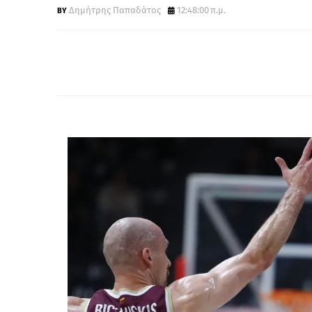
Δημήτρης Παπαδάτος
12:48:00 π.μ.