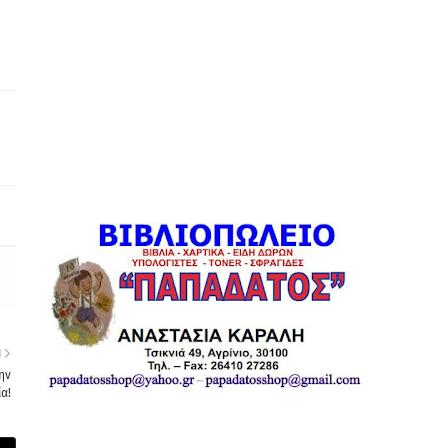
Η
ην
ία!