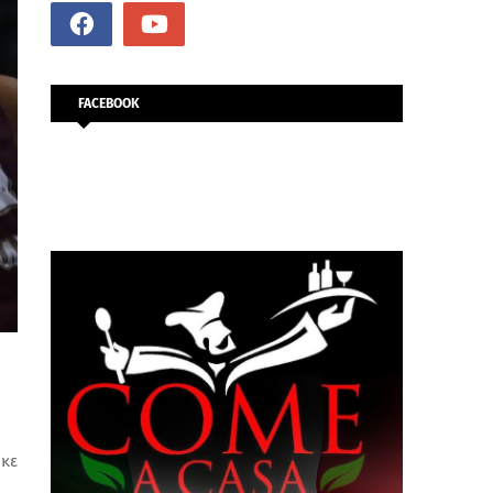
FACEBOOK
ήκε