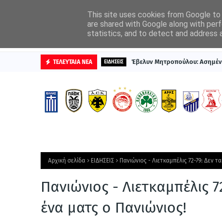
ΑΡΧΙΚΗ
ΔΙΑΦΗΜΙΣΤΕΙΤΕ
This site uses cookies from Google to d
are shared with Google along with perf
statistics, and to detect and address 
ΒΑΘΜΟΛΟΓΙΕΣ
Έβελυν Μητροπούλου: Ασημέν
ΤΕΛΕΥΤΑΙΑ ΝΕΑ
ΕΙΔΗΣΕΙΣ
Αρχική σελίδα
ΕΙΔΗΣΕΙΣ
Πανιώνιος - Λιετκαμπέλις 72-79: Δεν 
Πανιώνιος - Λιετκαμπέλις 7
ένα ματς ο Πανιώνιος!