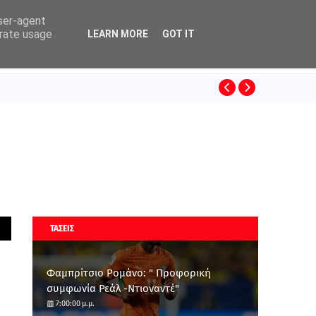
user-agent
erate usage
LEARN MORE
GOT IT
ΚΙΝΟ
PRIMEIRA LIGA
ΤΑΣΕΙΣ
Φαμπρίτσιο Ρομάνο: " Προφορική
συμφωνία Ρεάλ -Ντιοναντέ"
7:00:00 μ.μ.