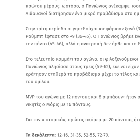
πρώτου μέρους, ωστόσο, ο Πανιώνιος ανέκαμψε, ισοφά
Λιθουανοί διατήρησαν ένα μικρό προβάδισμα στο ημίχ
Στην τρίτη περίοδο οι γηπεδούχοι ισοφάρισαν ξανά (3
Ρούμπιτ έφτασε στο +9 (36-45). Ο Πανιώνιος βρήκε έν
τον πόντο (45-46), αλλά η ανατροπή δεν ήρθε και το 
Στο τελευταίο κομμάτι του αγώνα, οι φιλοξενούμενοι
Πανιώνιος πλησίασε στους τρεις (59-62), εκείνοι είχαν
κράτησαν σταθερά το προβάδισμα μέχρι το τέλος και 
του ομίλου.
MVP του αγώνα με 12 πόντους και 8 ριμπάουντ ήταν ο
νικητές ο Μόρις με 16 πόντους.
Για τον «Ιστορικό», πρώτος σκόρερ με 20 πόντους ήτ
Τα δεκάλεπτα
: 12-16, 31-35, 52-55, 72-79.