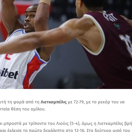
αυτή τη φορά από τη
Λιετκαμπέλις
με 72-79, με το ρεκόρ του να
ευταία θέση του ομίλου.
 μπροστά με τρίποντο του Λιούις (5-4), όμως η Λιετκαμπέλις βρ
και έκλεισε το πρώτο δεκάλεπτο στο 12-16. Στο δεύτερο μισό του