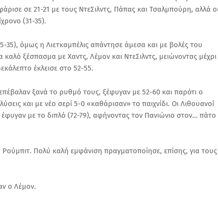
ρισε σε 21-21 με τους ΝτεΣιλντς, Πάπας και Τσαλμπούρη, αλλά ο
ρονο (31-35).
5-35), όμως η Λιετκαμπέλις απάντησε άμεσα και με βολές του
α καλό ξέσπασμα με Χαντς, Λέμον και ΝτεΣιλντς, μειώνοντας μέχρι
δεκάλεπτο έκλεισε στο 52-55.
 επέβαλαν ξανά το ρυθμό τους, ξέφυγαν με 52-60 και παρότι ο
 λύσεις και με νέο σερί 5-0 «καθάρισαν» το παιχνίδι. Οι Λιθουανοί
έφυγαν με το διπλό (72-79), αφήνοντας τον Πανιώνιο στον… πάτο
 Ρούμπιτ. Πολύ καλή εμφάνιση πραγματοποίησε, επίσης, για τους
αν ο Λέμον.