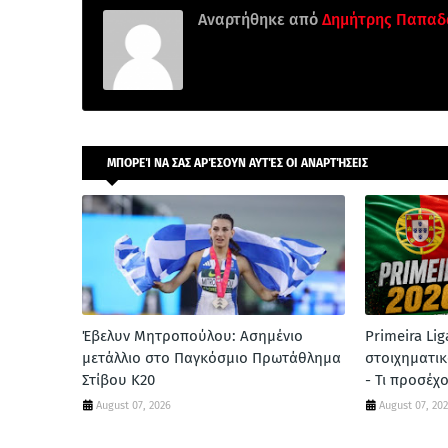
Αναρτήθηκε από
Δημήτρης Παπαδ
ΜΠΟΡΕΊ ΝΑ ΣΑΣ ΑΡΈΣΟΥΝ ΑΥΤΈΣ ΟΙ ΑΝΑΡΤΉΣΕΙΣ
Έβελυν Μητροπούλου: Ασημένιο
Primeira Li
μετάλλιο στο Παγκόσμιο Πρωτάθλημα
στοιχηματικ
Στίβου Κ20
- Τι προσέχ
August 07, 2026
August 07, 20