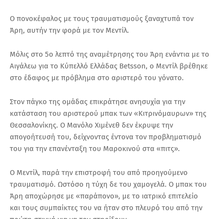
Ο πονοκέφαλος με τους τραυματισμούς ξαναχτυπά τον
Άρη, αυτήν την φορά με τον Μεντίλ.
Μόλις στο 5ο λεπτό της αναμέτρησης του Άρη ενάντια με το
Αιγάλεω για το Κύπελλό Ελλάδας Betsson, ο Μεντίλ βρέθηκε
στο έδαφος με πρόβλημα στο αριστερό του γόνατο.
Στον πάγκο της ομάδας επικράτησε ανησυχία για την
κατάσταση του αριστερού μπακ των «Κιτρινόμαυρων» της
Θεσσαλονίκης. Ο Μανόλο Χιμένεθ δεν έκρυψε την
απογοήτευσή του, δείχνοντας έντονα τον προβληματισμό
του για την επανένταξη του Μαροκινού στα «πιτς».
Ο Μεντίλ, παρά την επιστροφή του από προηγούμενο
τραυματισμό. Ωστόσο η τύχη δε του χαμογελά. Ο μπακ του
Άρη αποχώρησε με «παράπονο», με το ιατρικό επιτελείο
και τους συμπαίκτες του να ήταν στο πλευρό του από την