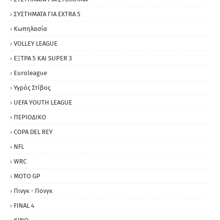
ΣΥΣΤΗΜΑΤΑ ΓΙΑ ΕΧΤRΑ 5
Κωπηλασία
VOLLEY LEAGUE
ΕΞΤΡΑ 5 ΚΑΙ SUPER 3
Εuroleague
Υγρός Στίβος
UEFA YOUTH LEAGUE
ΠΕΡΙΟΔΙΚΟ
COPA DEL REY
NFL
WRC
MOTO GP
Πινγκ - Πονγκ
FINAL 4