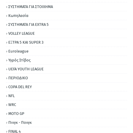
ΣΥΣΤΗΜΑΤΑ ΓΙΑ ΣΤΟΙΧΗΜΑ
Κωπηλασία
ΣΥΣΤΗΜΑΤΑ ΓΙΑ ΕΧΤRΑ 5
VOLLEY LEAGUE
ΕΞΤΡΑ 5 ΚΑΙ SUPER 3
Εuroleague
Υγρός Στίβος
UEFA YOUTH LEAGUE
ΠΕΡΙΟΔΙΚΟ
COPA DEL REY
NFL
WRC
MOTO GP
Πινγκ - Πονγκ
FINAL 4