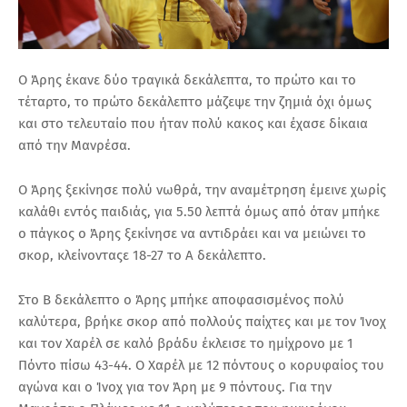
Ο Άρης έκανε δύο τραγικά δεκάλεπτα, το πρώτο και το
τέταρτο, το πρώτο δεκάλεπτο μάζεψε την ζημιά όχι όμως
και στο τελευταίο που ήταν πολύ κακος και έχασε δίκαια
από την Μανρέσα.
Ο Άρης ξεκίνησε πολύ νωθρά, την αναμέτρηση έμεινε χωρίς
καλάθι εντός παιδιάς, για 5.50 λεπτά όμως από όταν μπήκε
ο πάγκος ο Άρης ξεκίνησε να αντιδράει και να μειώνει το
σκορ, κλείνονταςε 18-27 το Α δεκάλεπτο.
Στο Β δεκάλεπτο ο Άρης μπήκε αποφασισμένος πολύ
καλύτερα, βρήκε σκορ από πολλούς παίχτες και με τον Ίνοχ
και τον Χαρέλ σε καλό βράδυ έκλεισε το ημίχρονο με 1
Πόντο πίσω 43-44. Ο Χαρέλ με 12 πόντους ο κορυφαίος του
αγώνα και ο Ίνοχ για τον Άρη με 9 πόντους. Για την