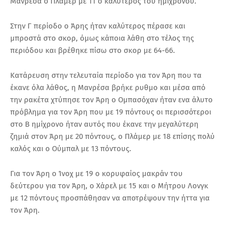
Μανρέσα ο Πλάμερ με 11 ο καλύτερος του ημιχρόνου.
Στην Γ περίοδο ο Άρης ήταν καλύτερος πέρασε και
μπροστά στο σκορ, όμως κάποια λάθη στο τέλος της
περιόδου και βρέθηκε πίσω στο σκορ με 64-66.
Κατάρευση στην τελευταία περίοδο για τον Άρη που τα
έκανε όλα λάθος, η Μανρέσα βρήκε ρυθμο και μέσα από
την ρακέτα χτύπησε τον Άρη ο Ομπασόχαν ήταν ενα άλυτο
πρόβλημα για τον Άρη που με 19 πόντους οι περισσότεροι
στο Β ημίχρονο ήταν αυτός που έκανε την μεγαλύτερη
ζημιά στον Άρη με 20 πόντους, ο Πλάμερ με 18 επίσης πολύ
καλός και ο Ούμπαλ με 13 πόντους.
Για τον Άρη ο Ίνοχ με 19 ο κορυφαίος μακράν του
δεύτερου για τον Άρη, ο Χάρελ με 15 και ο Μήτρου Λονγκ
με 12 πόντους προσπάθησαν να αποτρέψουν την ήττα για
τον Άρη.