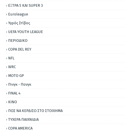
ΕΞΤΡΑ 5 ΚΑΙ SUPER 3
Εuroleague
Υγρός Στίβος
UEFA YOUTH LEAGUE
ΠΕΡΙΟΔΙΚΟ
COPA DEL REY
NFL
WRC
MOTO GP
Πινγκ - Πονγκ
FINAL 4
ΚΙΝΟ
ΠΩΣ ΝΑ ΚΕΡΔΙΣΩ ΣΤΟ ΣΤΟΙΧΗΜΑ
ΤΥΧΕΡΑ ΠΑΙΧΝΙΔΙΑ
COPA AMERICA