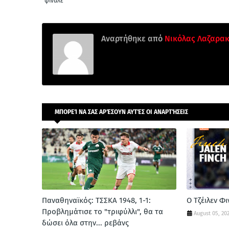
φινάλε
Αναρτήθηκε από
Νικόλας Λαζαρα
ΜΠΟΡΕΊ ΝΑ ΣΑΣ ΑΡΈΣΟΥΝ ΑΥΤΈΣ ΟΙ ΑΝΑΡΤΉΣΕΙΣ
Παναθηναϊκός: ΤΣΣΚΑ 1948, 1-1:
Ο Τζέιλεν Φ
Προβλημάτισε το "τριφύλλι", θα τα
August 05, 20
δώσει όλα στην... ρεβάνς