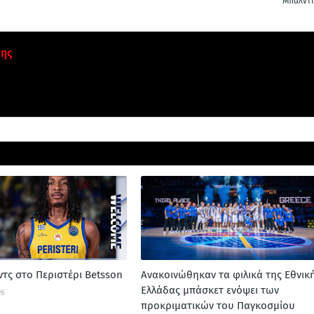
Μπαλντίν
κης
ιντς στο Περιστέρι Betsson
Ανακοινώθηκαν τα φιλικά της Εθνικ
Ελλάδας μπάσκετ ενόψει των
26
προκριματικών του Παγκοσμίου