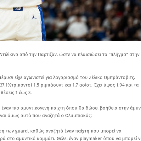
τιλίκινα από την Παρτιζάν, ώστε να πλαισιώσει το "πλήγμα" στην
πέρυσι είχε αγωνιστεί για λογαριασμό του Ζέλικο Ομπράντοβιτς.
, 37.1%τρίποντο) 1.5 ριμπάουντ και 1.7 ασίστ. Έχει ύψος 1.94 και τα
θέσεις 1 έως 3.
ά έναν πιο αμυντικογενή παίχτη όπου θα δώσει βοήθεια στην άμυ
ίναι όμως αυτό που αναζητά ο Ολυμπιακός;
ση των guard, καθώς αναζητά έναν παίχτη που μπορεί να
αρά στο αμυντικό κομμάτι. Θέλει έναν playmaker όπου να μπορεί ν