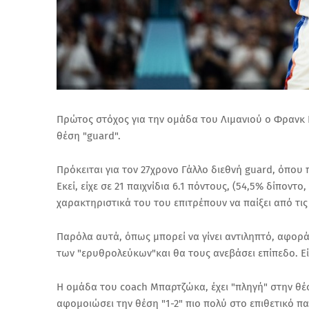
Πρώτος στόχος για την ομάδα του Λιμανιού ο Φρανκ Ν
θέση "guard".
Πρόκειται για τον 27χρονο Γάλλο διεθνή guard, όπου 
Εκεί, είχε σε 21 παιχνίδια 6.1 πόντους, (54,5% δίποντο
χαρακτηριστικά του του επιτρέπουν να παίξει από τις 
Παρόλα αυτά, όπως μπορεί να γίνει αντιληπτό, αφορ
των "ερυθρολεύκων"και θα τους ανεβάσει επίπεδο. Ε
Η ομάδα του coach Μπαρτζώκα, έχει "πληγή" στην θέ
αφομοιώσει την θέση "1-2" πιο πολύ στο επιθετικό π