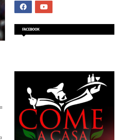
FACEBOOK
να
α