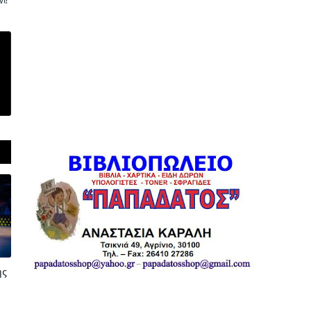
ι!
ής