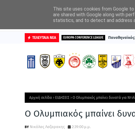
ΑΡΧΙΚΗ
ΔΙΑΦΗΜΙΣΤΕΙΤΕ
This site uses cookies from Google to d
are shared with Google along with perf
statistics, and to detect and address 
ΒΑΘΜΟΛΟΓΙΕΣ
Παναθηναϊκός: 
ΤΕΛΕΥΤΑΙΑ ΝΕΑ
EUROPA CONFERENCE LEAGUE
Αρχική σελίδα
ΕΙΔΗΣΕΙΣ
Ο Ολυμπιακός μπαίνει δυνατά για Ντιλί
Ο Ολυμπιακός μπαίνει δυνατ
Νικόλας Λαζαρακης
2:39:00 μ.μ.