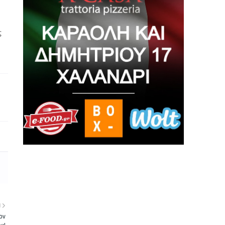
ς
Η
τον