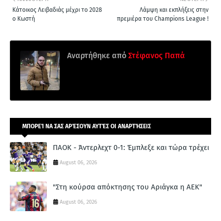
Κάτοικος Λειβαδιάς μέχρι το 2028
Λάμψη και εκπλήξεις στην
ο Κωστή
πρεμιέρα του Champions League !
Αναρτήθηκε από
Στέφανος Παπά
ΜΠΟΡΕΊ ΝΑ ΣΑΣ ΑΡΈΣΟΥΝ ΑΥΤΈΣ ΟΙ ΑΝΑΡΤΉΣΕΙΣ
ΠΑΟΚ - Άντερλεχτ 0-1: Έμπλεξε και τώρα τρέχει
August 06, 2026
"Στη κούρσα απόκτησης του Αριάγκα η ΑΕΚ"
August 06, 2026