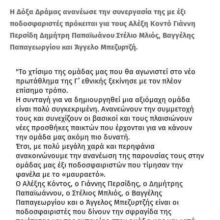
H Δόξα Δράμας ανανέωσε την συνεργασία της με έξι
ποδοσφαριστές πρόκειται για τους Αλέξη Κοντό Γιάννη
Περσίδη Δημήτρη Παπαϊωάνου Στέλιο Μλιός, Βαγγέλης
Παπαγεωργίου και Άγγελο Μπεζυρτζή.
"Το χτίσιμο της ομάδας μας που θα αγωνιστεί στο νέο
πρωτάθλημα της Γ’ εθνικής ξεκίνησε με τον πλέον
επίσημο τρόπο.
Η συνταγή για να δημιουργηθεί μια αξιόμαχη ομάδα
είναι πολύ συγκεκριμένη. Ανανεώνουν την συμμετοχή
τους και συνεχίζουν οι βασικοί και τους πλαισιώνουν
νέες προσθήκες παικτών που έρχονται για να κάνουν
την ομάδα μας ακόμη πιο δυνατή.
Έτσι, με πολύ μεγάλη χαρά και περηφάνια
ανακοινώνουμε την ανανέωση της παρουσίας τους στην
ομάδας μας έξι ποδοσφαιριστών που τίμησαν
την
φανέλα με το «μαυραετό».
Ο Αλέξης Κόντος, ο Γιάννης Περσίδης, ο Δημήτρης
Παπαϊωάννου, ο Στέλιος Μπλιός, ο Βαγγέλης
Παπαγεωργίου και ο Άγγελος Μπεζυρτζής είναι οι
ποδοσφαιριστές που δίνουν την σφραγίδα της