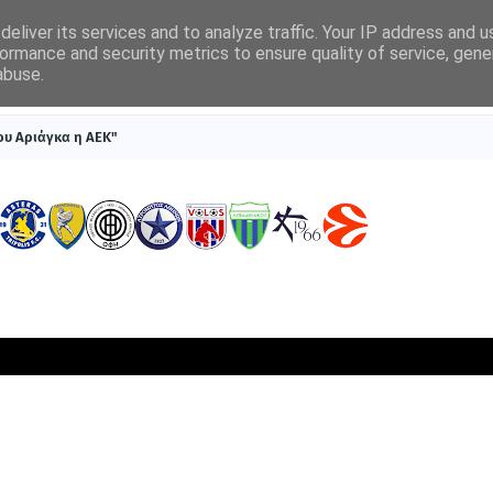
eliver its services and to analyze traffic. Your IP address and 
ormance and security metrics to ensure quality of service, gen
abuse.
ΠΡΩΤΟΣΕΛΙΔΑ
SUPERLEAGUE 1
ΣΥΣΤΗΜΑΤΑ ΓΙΑ ΣΤΟΙΧΗΜΑ
ου Αριάγκα η ΑΕΚ"