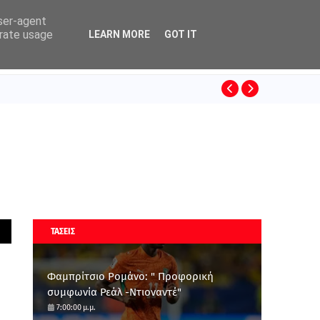
user-agent
erate usage
LEARN MORE
GOT IT
ΚΙΝΟ
SUPERLEAGUE
ΤΑΣΕΙΣ
Φαμπρίτσιο Ρομάνο: " Προφορική
συμφωνία Ρεάλ -Ντιοναντέ"
7:00:00 μ.μ.