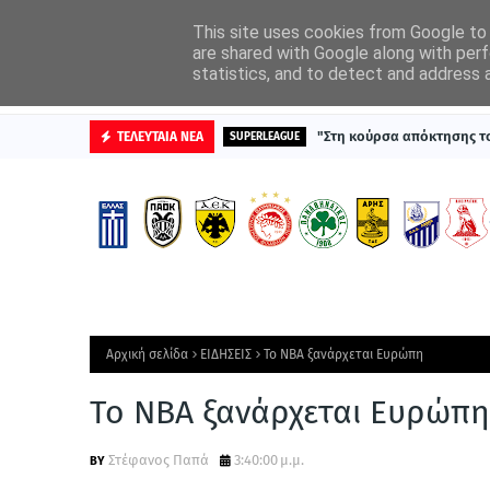
ΑΡΧΙΚΗ
ΔΙΑΦΗΜΙΣΤΕΙΤΕ
This site uses cookies from Google to d
are shared with Google along with perf
statistics, and to detect and address 
ΒΑΘΜΟΛΟΓΙΕΣ
"Στη κούρσα απόκτησης τ
ΤΕΛΕΥΤΑΙΑ ΝΕΑ
SUPERLEAGUE
Αρχική σελίδα
ΕΙΔΗΣΕΙΣ
Το ΝΒΑ ξανάρχεται Ευρώπη
Το ΝΒΑ ξανάρχεται Ευρώπη
Στέφανος Παπά
3:40:00 μ.μ.