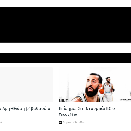
ν Άρη-Θλάση β' βαθμού ο
Επίσημο: Στη Ντουμπάι BC ο
Σενγκέλια!
26
August 06, 2026