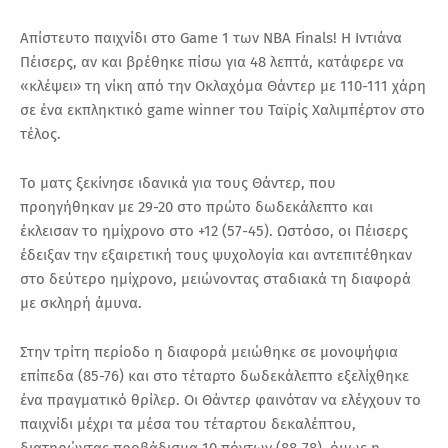
Απίστευτο παιχνίδι στο Game 1 των NBA Finals! Η Ιντιάνα
Πέισερς, αν και βρέθηκε πίσω για 48 λεπτά, κατάφερε να
«κλέψει» τη νίκη από την Οκλαχόμα Θάντερ με 110-111 χάρη
σε ένα εκπληκτικό game winner του Ταϊρίς Χαλιμπέρτον στο
τέλος.
Το ματς ξεκίνησε ιδανικά για τους Θάντερ, που
προηγήθηκαν με 29-20 στο πρώτο δωδεκάλεπτο και
έκλεισαν το ημίχρονο στο +12 (57-45). Ωστόσο, οι Πέισερς
έδειξαν την εξαιρετική τους ψυχολογία και αντεπιτέθηκαν
στο δεύτερο ημίχρονο, μειώνοντας σταδιακά τη διαφορά
με σκληρή άμυνα.
Στην τρίτη περίοδο η διαφορά μειώθηκε σε μονοψήφια
επίπεδα (85-76) και στο τέταρτο δωδεκάλεπτο εξελίχθηκε
ένα πραγματικό θρίλερ. Οι Θάντερ φαινόταν να ελέγχουν το
παιχνίδι μέχρι τα μέσα του τέταρτου δεκαλέπτου,
διατηρώντας προβάδισμα 10 πόντων (88-78), όμως η