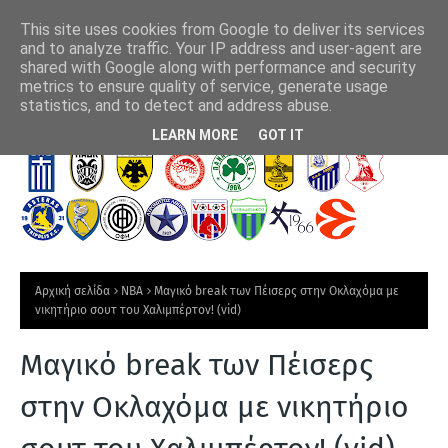
This site uses cookies from Google to deliver its services
and to analyze traffic. Your IP address and user-agent are
shared with Google along with performance and security
metrics to ensure quality of service, generate usage
Έβελυν Μητροπούλου: Ασημένιο μετάλλιο στο Παγκόσμιο
Pri
statistics, and to detect and address abuse.
Πρωτάθλημα Στίβου Κ20
νέα
Τ
LEARN MORE
GOT IT
Ε
Λ
Ε
Υ
Τ
Αρχική σελίδα
NBA
Μαγικό break των Πέισερς στην Οκλαχόμα με
Α
νικητήριο σουτ του Χαλιμπέρτον! (vid)
Ι
Μαγικό break των Πέισερς
Α
Ν
στην Οκλαχόμα με νικητήριο
Ε