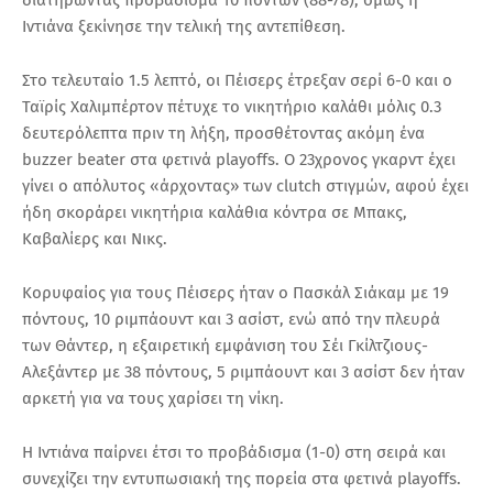
Ιντιάνα ξεκίνησε την τελική της αντεπίθεση.
Στο τελευταίο 1.5 λεπτό, οι Πέισερς έτρεξαν σερί 6-0 και ο
Ταϊρίς Χαλιμπέρτον πέτυχε το νικητήριο καλάθι μόλις 0.3
δευτερόλεπτα πριν τη λήξη, προσθέτοντας ακόμη ένα
buzzer beater στα φετινά playoffs. Ο 23χρονος γκαρντ έχει
γίνει ο απόλυτος «άρχοντας» των clutch στιγμών, αφού έχει
ήδη σκοράρει νικητήρια καλάθια κόντρα σε Μπακς,
Καβαλίερς και Νικς.
Κορυφαίος για τους Πέισερς ήταν ο Πασκάλ Σιάκαμ με 19
πόντους, 10 ριμπάουντ και 3 ασίστ, ενώ από την πλευρά
των Θάντερ, η εξαιρετική εμφάνιση του Σέι Γκίλτζιους-
Αλεξάντερ με 38 πόντους, 5 ριμπάουντ και 3 ασίστ δεν ήταν
αρκετή για να τους χαρίσει τη νίκη.
Η Ιντιάνα παίρνει έτσι το προβάδισμα (1-0) στη σειρά και
συνεχίζει την εντυπωσιακή της πορεία στα φετινά playoffs.