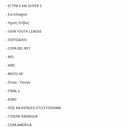
ΕΞΤΡΑ 5 ΚΑΙ SUPER 3
Εuroleague
Υγρός Στίβος
UEFA YOUTH LEAGUE
ΠΕΡΙΟΔΙΚΟ
COPA DEL REY
NFL
WRC
MOTO GP
Πινγκ - Πονγκ
FINAL 4
ΚΙΝΟ
ΠΩΣ ΝΑ ΚΕΡΔΙΣΩ ΣΤΟ ΣΤΟΙΧΗΜΑ
ΤΥΧΕΡΑ ΠΑΙΧΝΙΔΙΑ
COPA AMERICA