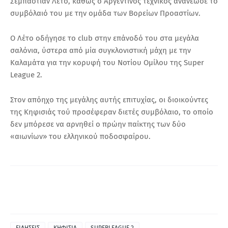
Σεμπάστιαν Λέτο, καθώς ο Αργεντινός τεχνικός ανανέωσε το
συμβόλαιό του με την ομάδα των Βορείων Προαστίων.
Ο Λέτο οδήγησε το club στην επάνοδό του στα μεγάλα
σαλόνια, ύστερα από μία συγκλονιστική μάχη με την
Καλαμάτα για την κορυφή του Νοτίου Ομίλου της Super
League 2.
Στον απόηχο της μεγάλης αυτής επιτυχίας, οι διοικούντες
της Κηφισιάς τού προσέφεραν διετές συμβόλαιο, το οποίο
δεν μπόρεσε να αρνηθεί ο πρώην παίκτης των δύο
«αιωνίων» του ελληνικού ποδοσφαίρου.
ΕΙΔΗΣΕΙΣ
ΚΗΦΙΣΙΑ
SUPERLEAGUE 2