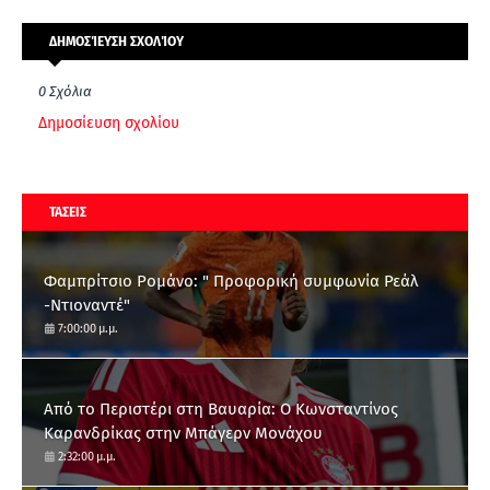
ΔΗΜΟΣΊΕΥΣΗ ΣΧΟΛΊΟΥ
0 Σχόλια
Δημοσίευση σχολίου
ΤΑΣΕΙΣ
Φαμπρίτσιο Ρομάνο: " Προφορική συμφωνία Ρεάλ
-Ντιοναντέ"
7:00:00 μ.μ.
Από το Περιστέρι στη Βαυαρία: O Κωνσταντίνος
Καρανδρίκας στην Μπάγερν Μονάχου
2:32:00 μ.μ.