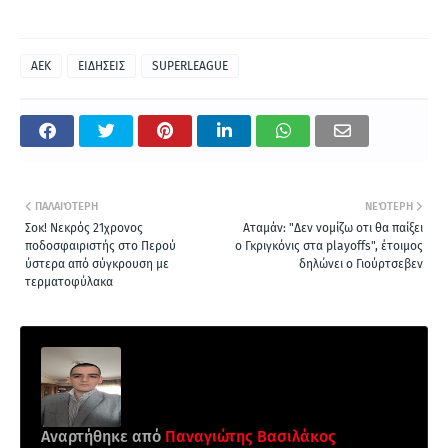
ΑΕΚ
ΕΙΔΗΣΕΙΣ
SUPERLEAGUE
ΠΑΛΑΙΌΤΕΡΗ
ΝΕΌΤΕΡΗ
Σοκ! Νεκρός 21χρονος
Αταμάν: "Δεν νομίζω οτι θα παίξει
ποδοσφαιριστής στο Περού
ο Γκριγκόνις στα playoffs", έτοιμος
ύστερα από σύγκρουση με
δηλώνει ο Γιούρτσεβεν
τερματοφύλακα
Αναρτήθηκε από
Παναγιώτης Βασιλάκος