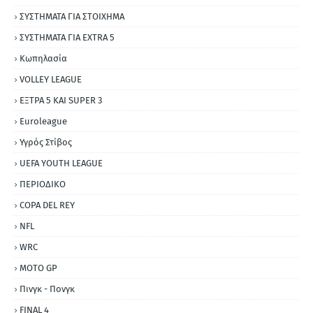
ΣΥΣΤΗΜΑΤΑ ΓΙΑ ΣΤΟΙΧΗΜΑ
ΣΥΣΤΗΜΑΤΑ ΓΙΑ ΕΧΤRΑ 5
Κωπηλασία
VOLLEY LEAGUE
ΕΞΤΡΑ 5 ΚΑΙ SUPER 3
Εuroleague
Υγρός Στίβος
UEFA YOUTH LEAGUE
ΠΕΡΙΟΔΙΚΟ
COPA DEL REY
NFL
WRC
MOTO GP
Πινγκ - Πονγκ
FINAL 4