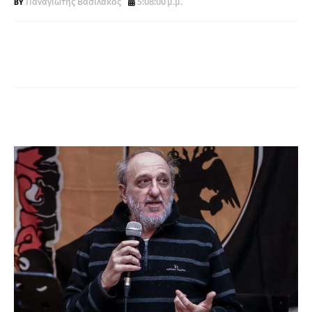
Παναγιώτης Βασιλάκος
5:08:00 μ.μ.
Α