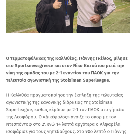
Ο τερματοφύλακας της Καλλιθέας, Γιάννης Γκέλιος, μίλησε
στο Sportsnewsgreece και στον Νίκο Κατσάτσο μετά την
νίκη της ομάδας του με 2-1 εναντίον του ΠΑΟΚ για την
τελευταία αγωνιστική της Stoiximan Superleague.
Η Καλλιθέα πραγματοποίησε την έκπληξη της τελευταίας
αγωνιστικής της κανονικής διάρκειας της Stoiximan
Superleague, καθώς κέρδισε με 2-1 τον ΠΑΟΚ στο γήπεδο
της Λεοφόρου. Ο «Δικέφαλος» άνοιξε το σκορ με τον
Ντεσπόντοφ στο 2', ενώ 14 λεπτά αργότερα ο Αλφαρέλα
ισοφάρισε για τους γηπεδούχους. Στο 90ο λεπτό ο Γιάννης