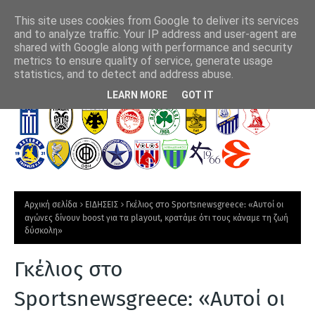
This site uses cookies from Google to deliver its services
and to analyze traffic. Your IP address and user-agent are
shared with Google along with performance and security
metrics to ensure quality of service, generate usage
νο
Ασημένιο μετάλλιο για την Ελλάδα στην κωπηλασία
Ο Φ
statistics, and to detect and address abuse.
Τ
LEARN MORE
GOT IT
Ε
Λ
Ε
Υ
Τ
Αρχική σελίδα
ΕΙΔΗΣΕΙΣ
Γκέλιος στο Sportsnewsgreece: «Αυτοί οι
Α
αγώνες δίνουν boost για τα playout, κρατάμε ότι τους κάναμε τη ζωή
δύσκολη»
Ι
Α
Γκέλιος στο
Ν
Sportsnewsgreece: «Αυτοί οι
Ε