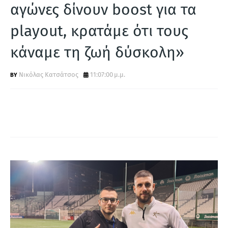
Α
αγώνες δίνουν boost για τα
playout, κρατάμε ότι τους
κάναμε τη ζωή δύσκολη»
Νικόλας Κατσάτσος
11:07:00 μ.μ.