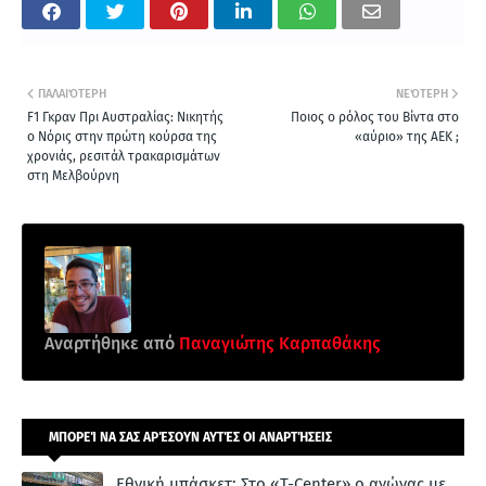
ΠΑΛΑΙΌΤΕΡΗ
ΝΕΌΤΕΡΗ
F1 Γκραν Πρι Αυστραλίας: Νικητής
Ποιος ο ρόλος του Βίντα στο
ο Νόρις στην πρώτη κούρσα της
«αύριο» της ΑΕΚ ;
χρονιάς, ρεσιτάλ τρακαρισμάτων
στη Μελβούρνη
Αναρτήθηκε από
Παναγιώτης Καρπαθάκης
ΜΠΟΡΕΊ ΝΑ ΣΑΣ ΑΡΈΣΟΥΝ ΑΥΤΈΣ ΟΙ ΑΝΑΡΤΉΣΕΙΣ
Εθνική μπάσκετ: Στο «T-Center» ο αγώνας με