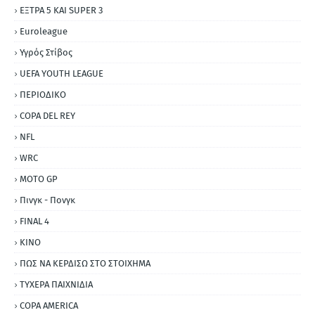
ΕΞΤΡΑ 5 ΚΑΙ SUPER 3
Εuroleague
Υγρός Στίβος
UEFA YOUTH LEAGUE
ΠΕΡΙΟΔΙΚΟ
COPA DEL REY
NFL
WRC
MOTO GP
Πινγκ - Πονγκ
FINAL 4
ΚΙΝΟ
ΠΩΣ ΝΑ ΚΕΡΔΙΣΩ ΣΤΟ ΣΤΟΙΧΗΜΑ
ΤΥΧΕΡΑ ΠΑΙΧΝΙΔΙΑ
COPA AMERICA