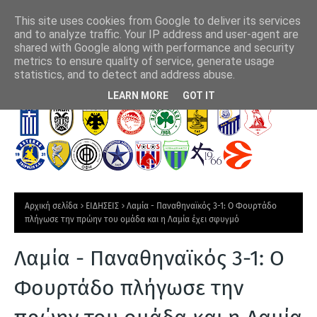
This site uses cookies from Google to deliver its services
and to analyze traffic. Your IP address and user-agent are
shared with Google along with performance and security
metrics to ensure quality of service, generate usage
ΑΕΚ - Athens Kallithea (4-0): Εμφατικό τελευταίο
Αση
statistics, and to detect and address abuse.
ξεμούδιασμα πριν τα επίσημα
Τ
LEARN MORE
GOT IT
Ε
Λ
Ε
Υ
Τ
Αρχική σελίδα
ΕΙΔΗΣΕΙΣ
Λαμία - Παναθηναϊκός 3-1: Ο Φουρτάδο
Α
πλήγωσε την πρώην του ομάδα και η Λαμία έχει σφυγμό
Ι
Λαμία - Παναθηναϊκός 3-1: Ο
Α
Ν
Φουρτάδο πλήγωσε την
Ε