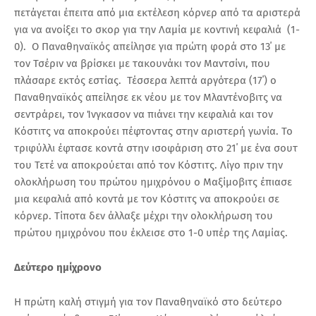
πετάγεται έπειτα από μια εκτέλεση κόρνερ από τα αριστερά
για να ανοίξει το σκορ για την Λαμία με κοντινή κεφαλιά (1-
0). Ο Παναθηναϊκός απείλησε για πρώτη φορά στο 13΄ με
τον Τσέριν να βρίσκει με τακουνάκι τον Μαντσίνι, που
πλάσαρε εκτός εστίας. Τέσσερα λεπτά αργότερα (17΄) ο
Παναθηναϊκός απείλησε εκ νέου με τον Μλαντένοβιτς να
σεντράρει, τον Ίνγκασον να πιάνει την κεφαλιά και τον
Κόστιτς να αποκρούει πέφτοντας στην αριστερή γωνία. Το
τριφύλλι έφτασε κοντά στην ισοφάριση στο 21΄ με ένα σουτ
του Τετέ να αποκρούεται από τον Κόστιτς. Λίγο πριν την
ολοκλήρωση του πρώτου ημιχρόνου ο Μαξίμοβιτς έπιασε
μια κεφαλιά από κοντά με τον Κόστιτς να αποκρούει σε
κόρνερ. Τίποτα δεν άλλαξε μέχρι την ολοκλήρωση του
πρώτου ημιχρόνου που έκλεισε στο 1-0 υπέρ της Λαμίας.
Δεύτερο ημίχρονο
Η πρώτη καλή στιγμή για τον Παναθηναϊκό στο δεύτερο