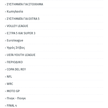
ΣΥΣΤΗΜΑΤΑ ΓΙΑ ΣΤΟΙΧΗΜΑ
Κωπηλασία
ΣΥΣΤΗΜΑΤΑ ΓΙΑ ΕΧΤRΑ 5
VOLLEY LEAGUE
ΕΞΤΡΑ 5 ΚΑΙ SUPER 3
Εuroleague
Υγρός Στίβος
UEFA YOUTH LEAGUE
ΠΕΡΙΟΔΙΚΟ
COPA DEL REY
NFL
WRC
MOTO GP
Πινγκ - Πονγκ
FINAL 4