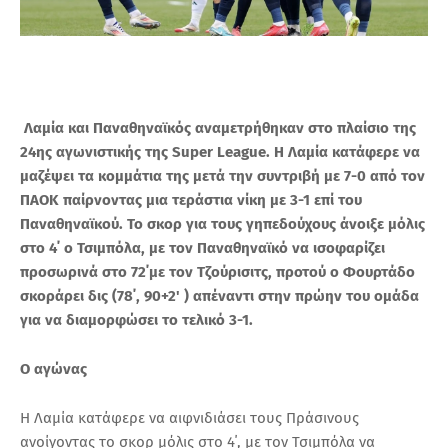
Λαμία και Παναθηναϊκός αναμετρήθηκαν στο πλαίσιο της
24ης αγωνιστικής της Super League. Η Λαμία κατάφερε να
μαζέψει τα κομμάτια της μετά την συντριβή με 7-0 από τον
ΠΑΟΚ παίρνοντας μια τεράστια νίκη με 3-1 επί του
Παναθηναϊκού. Το σκορ για τους γηπεδούχους άνοιξε μόλις
στο 4΄ ο Τσιμπόλα, με τον Παναθηναϊκό να ισοφαρίζει
προσωρινά στο 72΄με τον Τζούρισιτς, προτού ο Φουρτάδο
σκοράρει δις (78΄, 90+2' ) απέναντι στην πρώην του ομάδα
για να διαμορφώσει το τελικό 3-1.
Ο αγώνας
Η Λαμία κατάφερε να αιφνιδιάσει τους Πράσινους
ανοίγοντας το σκορ μόλις στο 4΄, με τον Τσιμπόλα να