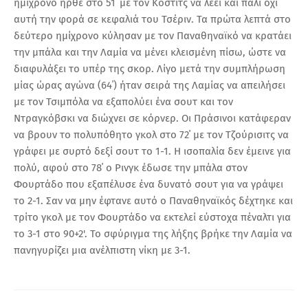
ημίχρονο ήρθε στο 51΄ με τον Κόστιτς να λέει και πάλι όχι
αυτή την φορά σε κεφαλιά του Τσέριν. Τα πρώτα λεπτά στο
δεύτερο ημίχρονο κύλησαν με τον Παναθηναϊκό να κρατάει
την μπάλα και την Λαμία να μένει κλεισμένη πίσω, ώστε να
διαφυλάξει το υπέρ της σκορ. Λίγο μετά την συμπλήρωση
μίας ώρας αγώνα (64΄) ήταν σειρά της Λαμίας να απειλήσει
με τον Τσιμπόλα να εξαπολύει ένα σουτ και τον
Ντραγκόβσκι να διώχνει σε κόρνερ. Οι Πράσινοι κατάφεραν
να βρουν το πολυπόθητο γκολ στο 72΄ με τον Τζούρισιτς να
γράφει με συρτό δεξί σουτ το 1-1. Η ισοπαλία δεν έμεινε για
πολύ, αφού στο 78΄ ο Ρινγκ έδωσε την μπάλα στον
Φουρτάδο που εξαπέλυσε ένα δυνατό σουτ για να γράψει
το 2-1. Σαν να μην έφτανε αυτό ο Παναθηναϊκός δέχτηκε και
τρίτο γκολ με τον Φουρτάδο να εκτελεί εύστοχα πέναλτι για
το 3-1 στο 90+2'. Το σφύριγμα της λήξης βρήκε την Λαμία να
πανηγυρίζει μια ανέλπιστη νίκη με 3-1.