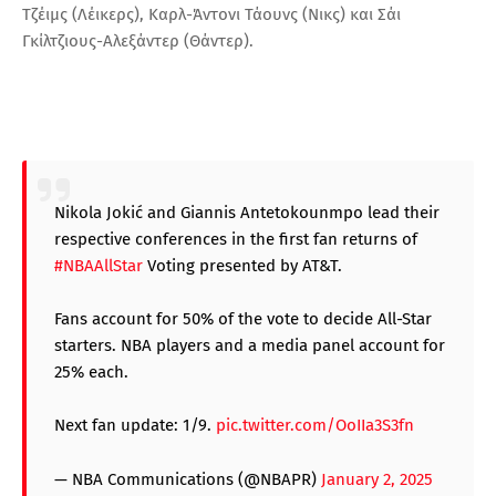
Τζέιμς (Λέικερς), Καρλ-Άντονι Τάουνς (Νικς) και Σάι
Γκίλτζιους-Αλεξάντερ (Θάντερ).
Nikola Jokić and Giannis Antetokounmpo lead their
respective conferences in the first fan returns of
#NBAAllStar
Voting presented by AT&T.
Fans account for 50% of the vote to decide All-Star
starters. NBA players and a media panel account for
25% each.
Next fan update: 1/9.
pic.twitter.com/OoIIa3S3fn
— NBA Communications (@NBAPR)
January 2, 2025