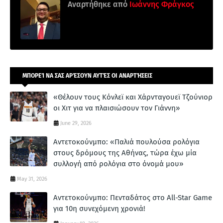
Αναρτήθηκε από
Ιωάννης Φράγκος
ΜΠΟΡΕΊ ΝΑ ΣΑΣ ΑΡΈΣΟΥΝ ΑΥΤΈΣ ΟΙ ΑΝΑΡΤΉΣΕΙΣ
«Θέλουν τους Κόνλεϊ και Χάρνταγουεϊ Τζούνιορ
οι Χιτ για να πλαισιώσουν τον Γιάννη»
June 29, 2026
Αντετοκούνμπο: «Παλιά πουλούσα ρολόγια
στους δρόμους της Αθήνας, τώρα έχω μία
συλλογή από ρολόγια στο όνομά μου»
May 31, 2026
Αντετοκούνμπο: Πενταδάτος στο All-Star Game
για 10η συνεχόμενη χρονιά!