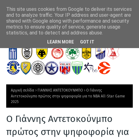
This site uses cookies from Google to deliver its services
and to analyze traffic. Your IP address and user-agent are
shared with Google along with performance and security
metrics to ensure quality of service, generate usage
δηγός της
F1: Στον αστερισμό του Παρθένου
Άρη
statistics, and to detect and address abuse.
Τ
LEARN MORE
GOT IT
Ε
Λ
Ε
Υ
Τ
Αρχική σελίδα
ΓΙΑΝΝΗΣ ΑΝΤΕΤΟΚΟΥΝΜΠΟ
Ο Γιάννης
Α
Αντετοκούνμπο πρώτος στην ψηφοφορία για το NBA All-Star Game
2025
Ι
Α
Ο Γιάννης Αντετοκούνμπο
Ν
πρώτος στην ψηφοφορία για
Ε