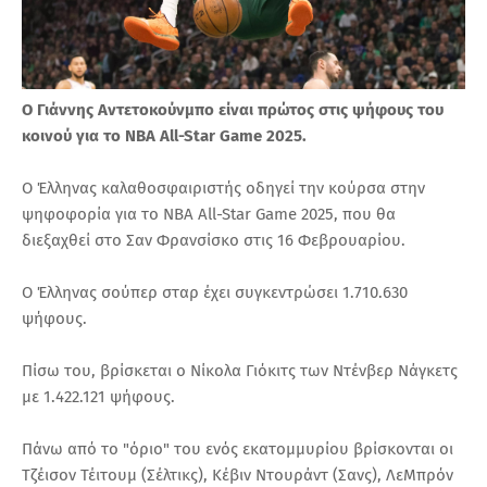
Ο Γιάννης Αντετοκούνμπο είναι πρώτος στις ψήφους του
κοινού για το NBA All-Star Game 2025.
Ο Έλληνας καλαθοσφαιριστής οδηγεί την κούρσα στην
ψηφοφορία για το NBA All-Star Game 2025, που θα
διεξαχθεί στο Σαν Φρανσίσκο στις 16 Φεβρουαρίου.
Ο Έλληνας σούπερ σταρ έχει συγκεντρώσει 1.710.630
ψήφους.
Πίσω του, βρίσκεται ο Νίκολα Γιόκιτς των Ντένβερ Νάγκετς
με 1.422.121 ψήφους.
Πάνω από το "όριο" του ενός εκατομμυρίου βρίσκονται οι
Τζέισον Τέιτουμ (Σέλτικς), Κέβιν Ντουράντ (Σανς), ΛεΜπρόν