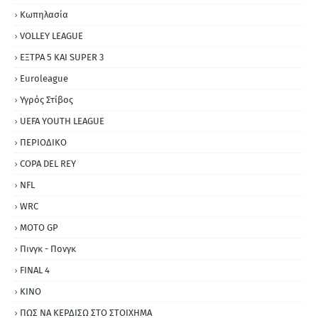
Κωπηλασία
VOLLEY LEAGUE
ΕΞΤΡΑ 5 ΚΑΙ SUPER 3
Εuroleague
Υγρός Στίβος
UEFA YOUTH LEAGUE
ΠΕΡΙΟΔΙΚΟ
COPA DEL REY
NFL
WRC
MOTO GP
Πινγκ - Πονγκ
FINAL 4
ΚΙΝΟ
ΠΩΣ ΝΑ ΚΕΡΔΙΣΩ ΣΤΟ ΣΤΟΙΧΗΜΑ