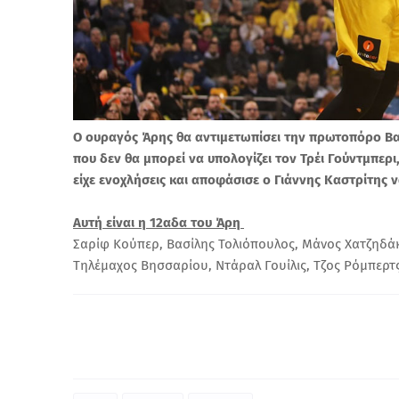
Ο ουραγός Άρης θα αντιμετωπίσει την πρωτοπόρο Βαλ
που δεν θα μπορεί να υπολογίζει τον Τρέι Γούντμπερ
είχε ενοχλήσεις και αποφάσισε ο Γιάννης Καστρίτης 
Αυτή είναι η 12αδα του Άρη
Σαρίφ Κούπερ, Βασίλης Τολιόπουλος, Μάνος Χατζηδάκ
Τηλέμαχος Βησσαρίου, Ντάραλ Γουίλις, Τζος Ρόμπερτς, 