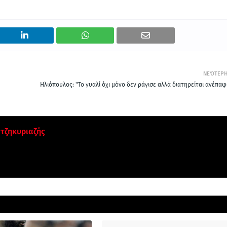
ΝΕΌΤΕΡ
Ηλιόπουλος: "Το γυαλί όχι μόνο δεν ράγισε αλλά διατηρείται ανέπαφ
τζηκυριαζής