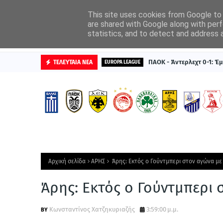
ΑΡΧΙΚΗ
ΔΙΑΦΗΜΙΣΤΕΙΤΕ
This site uses cookies from Google to d
are shared with Google along with perf
statistics, and to detect and address 
ΒΑΘΜΟΛΟΓΙΕΣ
ΠΑΟΚ - Άντερλεχτ 0-1: Έμ
ΤΕΛΕΥΤΑΙΑ ΝΕΑ
EUROPA LEAGUE
Αρχική σελίδα
ΑΡΗΣ
Άρης: Εκτός ο Γούντμπερι στον αγώνα με
Άρης: Εκτός ο Γούντμπερι 
Κωνσταντίνος Χατζηκυριαζής
3:59:00 μ.μ.