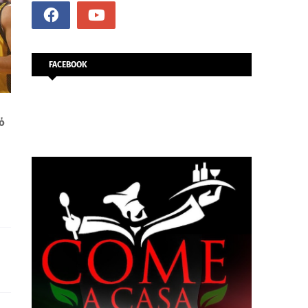
FACEBOOK
ό