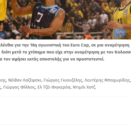
ένθια για την 16η αγωνιστική του Euro Cup, σε μια αναμέτρηση
ι, διότι μετά το χτύπημα που είχε στην αναμέτρηση με τον Κολοσσ
να τον αφήσει εκτός αποστολής για να προστατευτεί.
ης, Νέιθαν Λαζέφσκι, Γιώργος Γκιουζέλης, Λευτέρης Μποχωρίδης,
Γιώργος Φίλλιος, Ελ Τζέι Φιγκερόα, Ντιμόι Χοτζ.