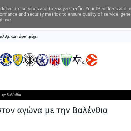
eliver its services and to analyze traffic. Your IP address and 
ormance and security metrics to ensure quality of service, gen
abuse.
ΠΡΩΤΟΣΕΛΙΔΑ
SUPERLEAGUE 1
ΣΥΣΤΗΜΑΤΑ ΓΙΑ ΣΤΟΙΧΗΜΑ
πλεξε και τώρα τρέχει
 την Βαλένθια
στον αγώνα με την Βαλένθια