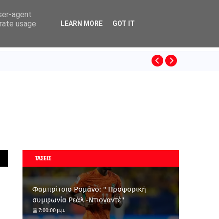
user-agent
erate usage
LEARN MORE
GOT IT
ΚΙΝΟ
SUPERLEAGUE
ΤΑΣΕΙΣ
Φαμπρίτσιο Ρομάνο: " Προφορική
συμφωνία Ρεάλ -Ντιοναντέ"
7:00:00 μ.μ.