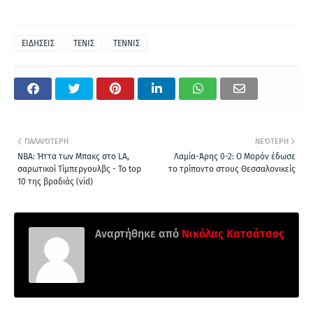
ΕΙΔΗΣΕΙΣ
ΤΕΝΙΣ
ΤΕΝΝΙΣ
ΠΑΛΑΙΌΤΕΡΗ
ΝΕΌΤΕΡΗ
NBA: Ήττα των Μπακς στο LA,
Λαμία-Άρης 0-2: Ο Μορόν έδωσε
σαρωτικοί Τίμπεργουλβς - Το top
το τρίποντο στους Θεσσαλονικείς
10 της βραδιάς (vid)
Αναρτήθηκε από
Νικόλας Κατσάτσος