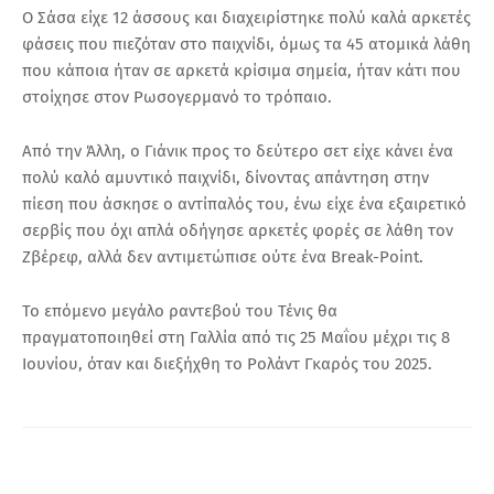
Ο Σάσα είχε 12 άσσους και διαχειρίστηκε πολύ καλά αρκετές
φάσεις που πιεζόταν στο παιχνίδι, όμως τα 45 ατομικά λάθη
που κάποια ήταν σε αρκετά κρίσιμα σημεία, ήταν κάτι που
στοίχησε στον Ρωσογερμανό το τρόπαιο.
Από την Άλλη, ο Γιάνικ προς το δεύτερο σετ είχε κάνει ένα
πολύ καλό αμυντικό παιχνίδι, δίνοντας απάντηση στην
πίεση που άσκησε ο αντίπαλός του, ένω είχε ένα εξαιρετικό
σερβίς που όχι απλά οδήγησε αρκετές φορές σε λάθη τον
Ζβέρεφ, αλλά δεν αντιμετώπισε ούτε ένα Break-Point.
Το επόμενο μεγάλο ραντεβού του Τένις θα
πραγματοποιηθεί στη Γαλλία από τις 25 Μαΐου μέχρι τις 8
Ιουνίου, όταν και διεξήχθη το Ρολάντ Γκαρός του 2025.