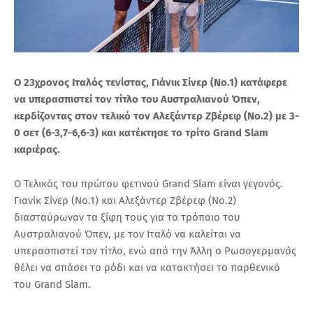
Ο 23χρονος Ιταλός τενίστας, Γιάνικ Σίνερ (Νο.1) κατάφερε
να υπερασπιστεί τον τίτλο του Αυστραλιανού Όπεν,
κερδίζοντας στον τελικό τον Αλεξάντερ Ζβέρεφ (Νο.2) με 3-
0 σετ (6-3,7-6,6-3) και κατέκτησε το τρίτο Grand Slam
καριέρας.
Ο Τελικός του πρώτου φετινού Grand Slam είναι γεγονός.
Γιανίκ Σίνερ (Νο.1) και Αλεξάντερ Ζβέρεφ (Νο.2)
διασταύρωναν τα ξίφη τους για το τρόπαιο του
Αυστραλιανού Όπεν, με τον Ιταλό να καλείται να
υπερασπιστεί τον τίτλο, ενώ από την Άλλη ο Ρωσογερμανός
θέλει να σπάσει το ρόδι και να κατακτήσει το παρθενικό
του Grand Slam.