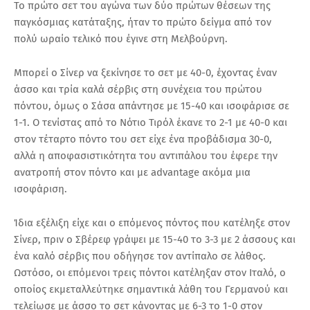
Το πρώτο σετ του αγώνα των δύο πρώτων θέσεων της
παγκόσμιας κατάταξης, ήταν το πρώτο δείγμα από τον
πολύ ωραίο τελικό που έγινε στη Μελβούρνη.
Μπορεί ο Σίνερ να ξεκίνησε το σετ με 40-0, έχοντας έναν
άσσο και τρία καλά σέρβις στη συνέχεια του πρώτου
πόντου, όμως ο Σάσα απάντησε με 15-40 και ισοφάρισε σε
1-1. Ο τενίστας από το Νότιο Τιρόλ έκανε το 2-1 με 40-0 και
στον τέταρτο πόντο του σετ είχε ένα προβάδισμα 30-0,
αλλά η αποφασιστικότητα του αντιπάλου του έφερε την
ανατροπή στον πόντο και με advantage ακόμα μια
ισοφάριση.
Ίδια εξέλιξη είχε και ο επόμενος πόντος που κατέληξε στον
Σίνερ, πριν ο Σβέρεφ γράψει με 15-40 το 3-3 με 2 άσσους και
ένα καλό σέρβις που οδήγησε τον αντίπαλο σε λάθος.
Ωστόσο, οι επόμενοι τρεις πόντοι κατέληξαν στον Ιταλό, ο
οποίος εκμεταλλεύτηκε σημαντικά λάθη του Γερμανού και
τελείωσε με άσσο το σετ κάνοντας με 6-3 το 1-0 στον