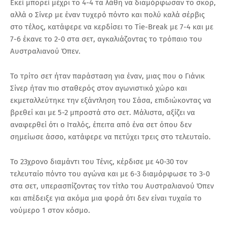
Εκεί μπορεί μέχρι το 4-4 τα λάθη να διαμόρφωσαν το σκορ,
αλλά ο Σίνερ με έναν τυχερό πόντο και πολύ καλά σέρβις
στο τέλος, κατάφερε να κερδίσει το Tie-Break με 7-4 και με
7-6 έκανε το 2-0 στα σετ, αγκαλιάζοντας το τρόπαιο του
Αυστραλιανού Όπεν.
Το τρίτο σετ ήταν παράσταση για έναν, μιας που ο Γιάνικ
Σίνερ ήταν πιο σταθερός στον αγωνιστικό χώρο και
εκμεταλλεύτηκε την εξάντληση του Σάσα, επιδιώκοντας να
βρεθεί και με 5-2 μπροστά στο σετ. Μάλιστα, αξίζει να
αναφερθεί ότι ο Ιταλός, έπειτα από ένα σετ όπου δεν
σημείωσε άσσο, κατάφερε να πετύχει τρεις στο τελευταίο.
Το 23χρονο διαμάντι του Τένις, κέρδισε με 40-30 τον
τελευταίο πόντο του αγώνα και με 6-3 διαμόρφωσε το 3-0
στα σετ, υπερασπίζοντας τον τίτλο του Αυστραλιανού Όπεν
και απέδειξε για ακόμα μια φορά ότι δεν είναι τυχαία το
νούμερο 1 στον κόσμο.