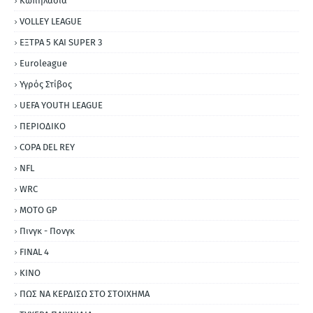
Κωπηλασία
VOLLEY LEAGUE
ΕΞΤΡΑ 5 ΚΑΙ SUPER 3
Εuroleague
Υγρός Στίβος
UEFA YOUTH LEAGUE
ΠΕΡΙΟΔΙΚΟ
COPA DEL REY
NFL
WRC
MOTO GP
Πινγκ - Πονγκ
FINAL 4
ΚΙΝΟ
ΠΩΣ ΝΑ ΚΕΡΔΙΣΩ ΣΤΟ ΣΤΟΙΧΗΜΑ