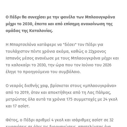
Ο Πέδρι θα συνεχίσει με την φανέλα των Μπλαουγκράνα
μέχρι το 2030, έπειτα και από επίσημη ανακοίνωση της
ομάδας της Καταλονίας.
Η Μπαρτσελόνα κατάφερε να "δέσει" τον Πέδρι για
τουλάχιστον πέντε χρόνια ακόμα, καθώς ο 22χρονος
Ισπανός μέσος ανανέωσε με τους Μπλαουγκράνα μέχρι και
το καλοκαίρι το 2030, την ώρα που τον Ιούνιο του 2026
έληγε το προηγούμενο του συμβόλαιο.
Ο νεαρός διεθνής χαφ, βρίσκεται στους «μπλαουγκράνα»
από το 2019, όταν και αποκτήθηκε από τη Λας Πάλμας,
μετρώντας όλα αυτά τα χρόνια 175 συμμετοχές με 24 γκολ
και 17 ασίστ.
Φέτος, ο Πέδρι αριθμεί 4 γκολ και ισάριθμες ασίστ σε 32
εμφανίσεις σε όλες τις διοργανώσεις, αποτελώντας ένα