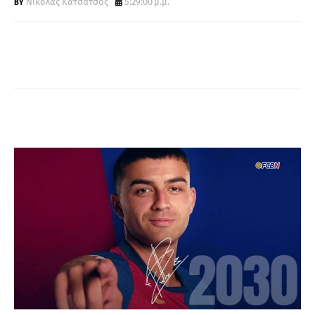
Νικόλας Κατσάτσος
5:29:00 μ.μ.
Α