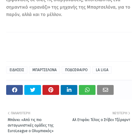
σημαντικό «γρανάζι» της μηχανής της Μπαρτσελόνα, για το
παρόν, αλλά και το μέλλον.
ΕΙΔΗΣΕΙΣ
ΜΠΑΡΤΣΕΛΟΝΑ
ΠΟΔΟΣΦΑΙΡΟ
LA LIGA
ΠΑΛΑΙΌΤΕΡΗ
ΝΕΌΤΕΡΗ
Μπάνκι: «Από τις πιο
Αλ Ετιφάκ: Τέλος ο Στίβεν Τζέραρντ
ανταγωνιστικές ομάδες της
EuroLeague ο Ολυμπιακός»