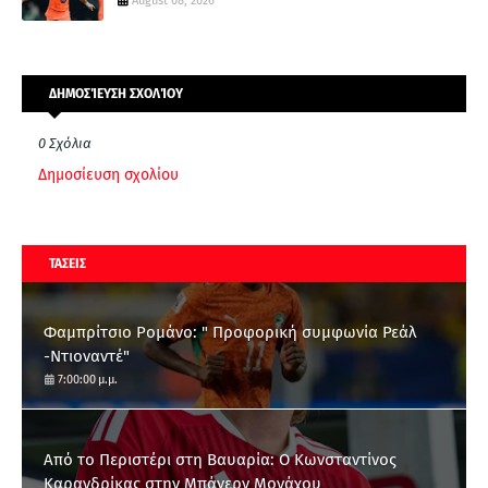
August 08, 2026
ΔΗΜΟΣΊΕΥΣΗ ΣΧΟΛΊΟΥ
0 Σχόλια
Δημοσίευση σχολίου
ΤΑΣΕΙΣ
Φαμπρίτσιο Ρομάνο: " Προφορική συμφωνία Ρεάλ
-Ντιοναντέ"
7:00:00 μ.μ.
Από το Περιστέρι στη Βαυαρία: O Κωνσταντίνος
Καρανδρίκας στην Μπάγερν Μονάχου