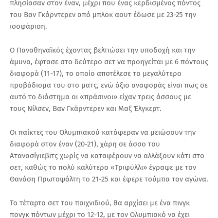
πλησίασαν στον έναν, μέχρι που ένας κερδισμένος πόντος
του Βαν Γκάρντερεν από μπλοκ αουτ έδωσε με 23-25 την
ισοφάριση.
Ο Παναθηναϊκός έχοντας βελτιώσει την υποδοχή και την
άμυνα, έφτασε στο δεύτερο σετ να προηγείται με 6 πόντους
διαφορά (11-17), το οποίο αποτέλεσε το μεγαλύτερο
προβάδισμα του στο ματς, ενώ άξιο αναφοράς είναι πως σε
αυτό το διάστημα οι «πράσινοι» είχαν τρεις άσσους με
τους Νίλσεν, Βαν Γκάρντερεν και Μαξ Έλγκερτ.
Οι παίκτες του Ολυμπιακού κατάφεραν να μειώσουν την
διαφορά στον έναν (20-21), χάρη σε άσσο του
Ατανασίγιεβιτς χωρίς να καταφέρουν να αλλάξουν κάτι στο
σετ, καθώς το πολύ καλύτερο «Τριφύλλι» έγραψε με τον
Θανάση Πρωτοψάλτη το 21-25 και έφερε τούμπα τον αγώνα.
Το τέταρτο σετ του παιχνιδιού, θα αρχίσει με ένα πινγκ
πονγκ πόντων μέχρι το 12-12, με τον Ολυμπιακό να έχει