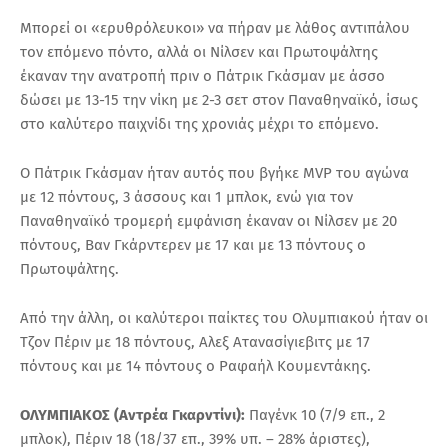
Μπορεί οι «ερυθρόλευκοι» να πήραν με λάθος αντιπάλου
τον επόμενο πόντο, αλλά οι Νίλσεν και Πρωτοψάλτης
έκαναν την ανατροπή πριν ο Πάτρικ Γκάσμαν με άσσο
δώσει με 13-15 την νίκη με 2-3 σετ στον Παναθηναϊκό, ίσως
στο καλύτερο παιχνίδι της χρονιάς μέχρι το επόμενο.
O Πάτρικ Γκάσμαν ήταν αυτός που βγήκε MVP του αγώνα
με 12 πόντους, 3 άσσους και 1 μπλοκ, ενώ για τον
Παναθηναϊκό τρομερή εμφάνιση έκαναν οι Νίλσεν με 20
πόντους, Βαν Γκάρντερεν με 17 και με 13 πόντους ο
Πρωτοψάλτης.
Από την άλλη, οι καλύτεροι παίκτες του Ολυμπιακού ήταν οι
Τζον Πέριν με 18 πόντους, Αλεξ Ατανασίγιεβιτς με 17
πόντους και με 14 πόντους ο Ραφαήλ Κουμεντάκης.
ΟΛΥΜΠΙΑΚΟΣ (Αντρέα Γκαρντίνι):
Παγένκ 10 (7/9 επ., 2
μπλοκ), Πέριν 18 (18/37 επ., 39% υπ. – 28% άριστες),