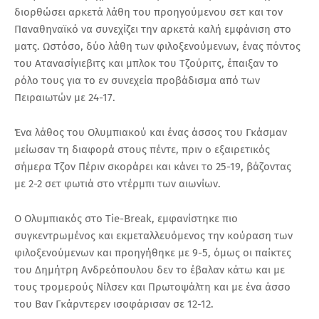
διορθώσει αρκετά λάθη του προηγούμενου σετ και τον
Παναθηναϊκό να συνεχίζει την αρκετά καλή εμφάνιση στο
ματς. Ωστόσο, δύο λάθη των φιλοξενούμενων, ένας πόντος
του Ατανασίγιεβιτς και μπλοκ του Τζούριτς, έπαιξαν το
ρόλο τους για το εν συνεχεία προβάδισμα από των
Πειραιωτών με 24-17.
Ένα λάθος του Ολυμπιακού και ένας άσσος του Γκάσμαν
μείωσαν τη διαφορά στους πέντε, πριν ο εξαιρετικός
σήμερα Τζον Πέριν σκοράρει και κάνει το 25-19, βάζοντας
με 2-2 σετ φωτιά στο ντέρμπι των αιωνίων.
Ο Ολυμπιακός στο Tie-Break, εμφανίστηκε πιο
συγκεντρωμένος και εκμεταλλευόμενος την κούραση των
φιλοξενούμενων και προηγήθηκε με 9-5, όμως οι παίκτες
του Δημήτρη Ανδρεόπουλου δεν το έβαλαν κάτω και με
τους τρομερούς Νίλσεν και Πρωτοψάλτη και με ένα άσσο
του Βαν Γκάρντερεν ισοφάρισαν σε 12-12.