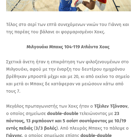
Τέλος στο σερί των επτά συνεχόμενων νικών του Γιάννη και
της παρέας του βάλανε οι φορμαρισμένοι Χοκς.
Μιλγουόκι Μπακς 104-119 Ατλάντα Χοκς
Σχετικά άνετη ήταν η επικράτηση των φιλοξενουμένων στο
Μιλγουόκι, αφού με την έναρξη του δευτέρου ημιχρόνου
βρέθηκαν μπροστά μέχρι και με 20, κι από εκείνο το σημείο
και μετά οι Μπακς δε κατάφεραν να μειώσουν κάτω από
τους 7.
Μεγάλος πρωταγωνιστής των Χοκς ήταν ο
Τζέιλεν Τζόνσον
,
ο οποίος σημείωσε
double-double
τελειώνοντας με
23
πόντους, 13 ριμπάουντ και 5 ασίστ σουτάροντας με 10/19
εντός πεδιάς
(
3/3 βολές
). Από πλευράς Μπακς το πάλεψε ο
Γιάννης
, ο οποίος σημείωσε επίσης
double-double