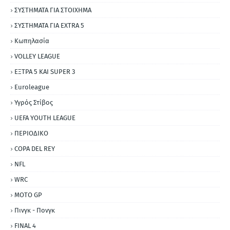
ΣΥΣΤΗΜΑΤΑ ΓΙΑ ΣΤΟΙΧΗΜΑ
ΣΥΣΤΗΜΑΤΑ ΓΙΑ ΕΧΤRΑ 5
Κωπηλασία
VOLLEY LEAGUE
ΕΞΤΡΑ 5 ΚΑΙ SUPER 3
Εuroleague
Υγρός Στίβος
UEFA YOUTH LEAGUE
ΠΕΡΙΟΔΙΚΟ
COPA DEL REY
NFL
WRC
MOTO GP
Πινγκ - Πονγκ
FINAL 4