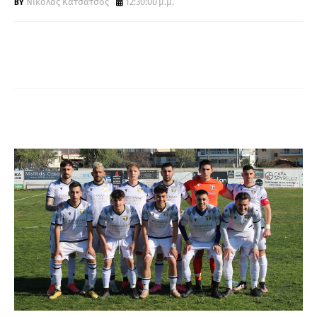
Νικόλας Κατσάτσος
12:30:00 μ.μ.
Α