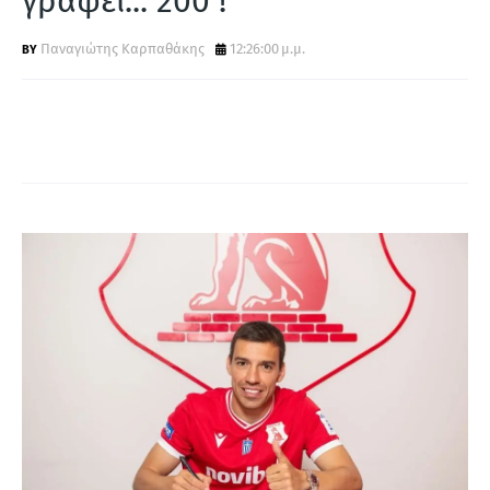
γράφει... 200 !
Α
Παναγιώτης Καρπαθάκης
12:26:00 μ.μ.