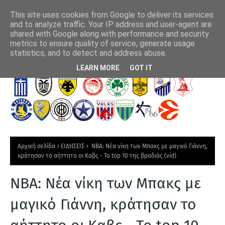
This site uses cookies from Google to deliver its services
and to analyze traffic. Your IP address and user-agent are
shared with Google along with performance and security
metrics to ensure quality of service, generate usage
λο της
"Στη κούρσα απόκτησης του Αριάγκα η ΑΕΚ"
Πλ
statistics, and to detect and address abuse.
Τ
LEARN MORE
GOT IT
Ε
Λ
Ε
Υ
Τ
Αρχική σελίδα
ΕΙΔΗΣΕΙΣ
NBA: Νέα νίκη των Μπακς με μαγικό Γιάννη,
Α
κράτησαν το αήττητο οι Καβς - Το top 10 της βραδιάς (vid)
Ι
NBA: Νέα νίκη των Μπακς με
Α
Ν
μαγικό Γιάννη, κράτησαν το
Ε