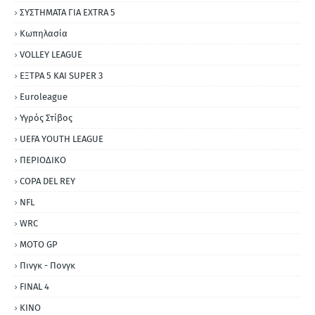
ΣΥΣΤΗΜΑΤΑ ΓΙΑ ΕΧΤRΑ 5
Κωπηλασία
VOLLEY LEAGUE
ΕΞΤΡΑ 5 ΚΑΙ SUPER 3
Εuroleague
Υγρός Στίβος
UEFA YOUTH LEAGUE
ΠΕΡΙΟΔΙΚΟ
COPA DEL REY
NFL
WRC
MOTO GP
Πινγκ - Πονγκ
FINAL 4
ΚΙΝΟ