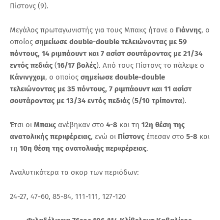
Πίστονς (9).
Μεγάλος πρωταγωνιστής για τους Μπακς ήτανε ο
Γιάννης
, ο
οποίος
σημείωσε double-double τελειώνοντας με 59
πόντους, 14 ριμπάουντ και 7 ασίστ σουτάροντας με 21/34
εντός πεδιάς
(
16/17 βολές
). Από τους Πίστονς το πάλεψε ο
Κάνινγχαμ
, ο οποίος
σημείωσε double-double
τελειώνοντας με 35 πόντους, 7 ριμπάουντ και 11 ασίστ
σουτάροντας με 13/34 εντός πεδιάς
(
5/10 τρίποντα
).
Έτσι οι
Μπακς
ανέβηκαν στο
4-8
και τη
12η θέση της
ανατολικής περιφέρειας
, ενώ οι
Πίστονς
έπεσαν στο
5-8
και
τη
10η θέση της ανατολικής περιφέρειας
.
Αναλυτικότερα τα σκορ των περιόδων:
24-27, 47-60, 85-84, 111-111, 127-120