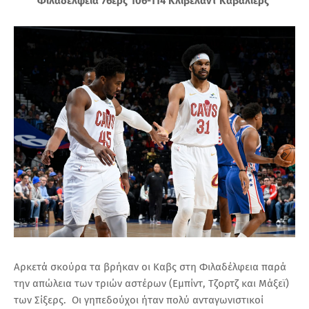
Φιλαδέλφεια 76ερς 106-114 Κλίβελαντ Καβαλίερς
Αρκετά σκούρα τα βρήκαν οι Καβς στη Φιλαδέλφεια παρά
την απώλεια των τριών αστέρων (Εμπίντ, Τζορτζ και Μάξεϊ)
των Σίξερς. Οι γηπεδούχοι ήταν πολύ ανταγωνιστικοί