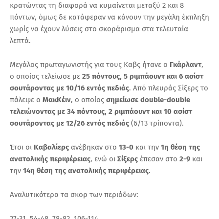
κρατώντας τη διαφορά να κυμαίνεται μεταξύ 2 και 8
πόντων, όμως δε κατάφεραν να κάνουν την μεγάλη έκπληξη
χωρίς να έχουν λύσεις στο σκοράρισμα στα τελευταία
λεπτά.
Μεγάλος πρωταγωνιστής για τους Καβς ήτανε ο
Γκάρλαντ
,
ο οποίος τελείωσε με
25 πόντους, 5 ριμπάουντ και 6 ασίστ
σουτάροντας με 10/16 εντός πεδιάς
. Από πλευράς Σίξερς το
πάλεψε ο
ΜακΚέιν
, ο οποίος
σημείωσε double-double
τελειώνοντας με
34 πόντους, 2 ριμπάουντ και 10 ασίστ
σουτάροντας με 12/26 εντός πεδιάς
(6/13 τρίποντα).
Έτσι οι
Καβαλίερς
ανέβηκαν στο
13-0
και την
1η θέση της
ανατολικής περιφέρειας
, ενώ οι
Σίξερς
έπεσαν στο
2-9
και
την
14η θέση της ανατολικής περιφέρειας
.
Αναλυτικότερα τα σκορ των περιόδων:
27-31, 54-48, 78-82, 106-114