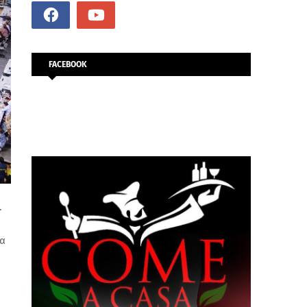
FACEBOOK
.
τα