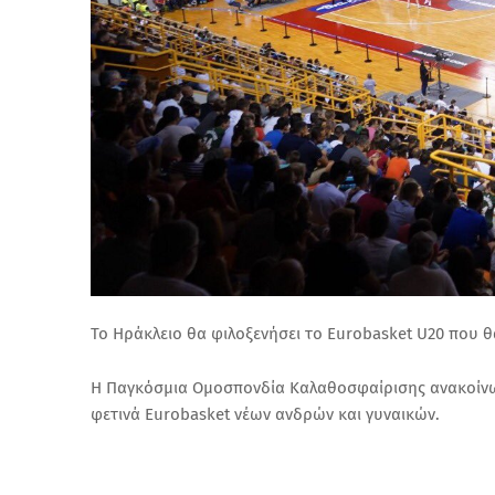
Το Ηράκλειο θα φιλοξενήσει το Eurobasket U20 που θα
Η Παγκόσμια Ομοσπονδία Καλαθοσφαίρισης ανακοίνωσ
φετινά Eurobasket νέων ανδρών και γυναικών.