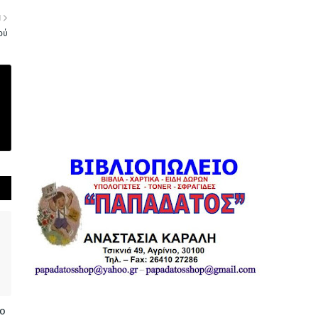
Η
ού
ο