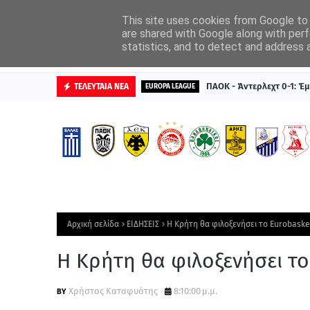
ΑΡΧΙΚΗ
ΔΙΑΦΗΜΙΣΤΕΙΤΕ
This site uses cookies from Google to d
are shared with Google along with perf
statistics, and to detect and address 
ΒΑΘΜΟΛΟΓΙΕΣ
ΠΑΟΚ - Άντερλεχτ 0-1: Έμ
ΤΕΛΕΥΤΑΙΑ ΝΕΑ
EUROPA LEAGUE
Αρχική σελίδα
ΕΙΔΗΣΕΙΣ
Η Κρήτη θα φιλοξενήσει το Eurobaske
Η Κρήτη θα φιλοξενήσει το
Χρήστος Καταφυότης
8:10:00 μ.μ.