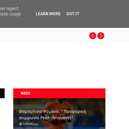
user-agent
erate usage
LEARN MORE
GOT IT
ΚΙΝΟ
SUPERLEAGUE
ΤΑΣΕΙΣ
Φαμπρίτσιο Ρομάνο: " Προφορική
συμφωνία Ρεάλ -Ντιοναντέ"
7:00:00 μ.μ.