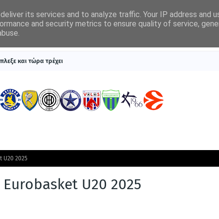
eliver its services and to analyze traffic. Your IP address and 
ormance and security metrics to ensure quality of service, gen
abuse.
ΠΡΩΤΟΣΕΛΙΔΑ
SUPERLEAGUE 1
ΣΥΣΤΗΜΑΤΑ ΓΙΑ ΣΤΟΙΧΗΜΑ
πλεξε και τώρα τρέχει
t U20 2025
 Eurobasket U20 2025