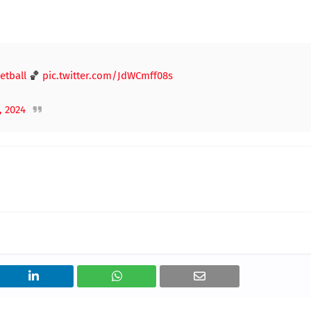
etball
🏀
pic.twitter.com/JdWCmff08s
 2024