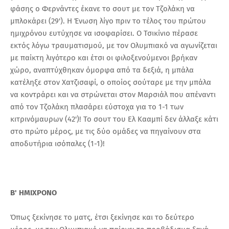
φάσης ο Φερνάντες έκανε το σουτ με τον Τζολάκη να
μπλοκάρει (29'). Η Ένωση λίγο πριν το τέλος του πρώτου
ημιχρόνου ευτύχησε να ισοφαρίσει. Ο Τσικίνιο πέρασε
εκτός λόγω τραυματισμού, με τον Ολυμπιακό να αγωνίζεται
με παίκτη λιγότερο και έτσι οι φιλοξενούμενοι βρήκαν
χώρο, αναπτύχθηκαν όμορφα από τα δεξιά, η μπάλα
κατέληξε στον Χατζισαφί, ο οποίος σούταρε με την μπάλα
να κοντράρει και να στρώνεται στον Μαρσιάλ που απέναντι
από τον Τζολάκη πλασάρει εύστοχα για το 1-1 των
κιτρινόμαυρων (42')! Το σουτ του Ελ Κααμπί δεν άλλαξε κάτι
στο πρώτο μέρος, με τις δύο ομάδες να πηγαίνουν στα
αποδυτήρια ισόπαλες (1-1)!
Β' ΗΜΙΧΡΟΝΟ
Όπως ξεκίνησε το ματς, έτσι ξεκίνησε και το δεύτερο