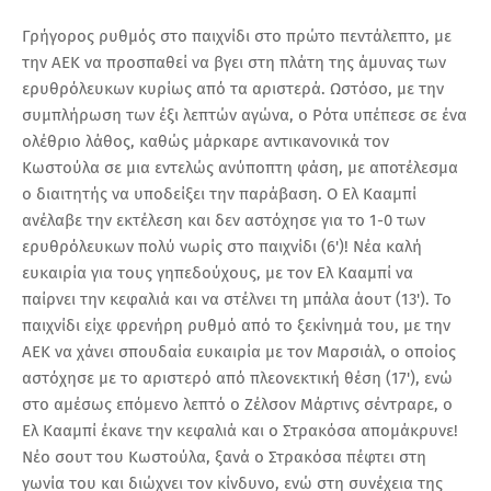
Γρήγορος ρυθμός στο παιχνίδι στο πρώτο πεντάλεπτο, με
την ΑΕΚ να προσπαθεί να βγει στη πλάτη της άμυνας των
ερυθρόλευκων κυρίως από τα αριστερά. Ωστόσο, με την
συμπλήρωση των έξι λεπτών αγώνα, ο Ρότα υπέπεσε σε ένα
ολέθριο λάθος, καθώς μάρκαρε αντικανονικά τον
Κωστούλα σε μια εντελώς ανύποπτη φάση, με αποτέλεσμα
ο διαιτητής να υποδείξει την παράβαση. Ο Ελ Κααμπί
ανέλαβε την εκτέλεση και δεν αστόχησε για το 1-0 των
ερυθρόλευκων πολύ νωρίς στο παιχνίδι (6')! Νέα καλή
ευκαιρία για τους γηπεδούχους, με τον Ελ Κααμπί να
παίρνει την κεφαλιά και να στέλνει τη μπάλα άουτ (13'). Το
παιχνίδι είχε φρενήρη ρυθμό από το ξεκίνημά του, με την
ΑΕΚ να χάνει σπουδαία ευκαιρία με τον Μαρσιάλ, ο οποίος
αστόχησε με το αριστερό από πλεονεκτική θέση (17'), ενώ
στο αμέσως επόμενο λεπτό ο Ζέλσον Μάρτινς σέντραρε, ο
Ελ Κααμπί έκανε την κεφαλιά και ο Στρακόσα απομάκρυνε!
Νέο σουτ του Κωστούλα, ξανά ο Στρακόσα πέφτει στη
γωνία του και διώχνει τον κίνδυνο, ενώ στη συνέχεια της