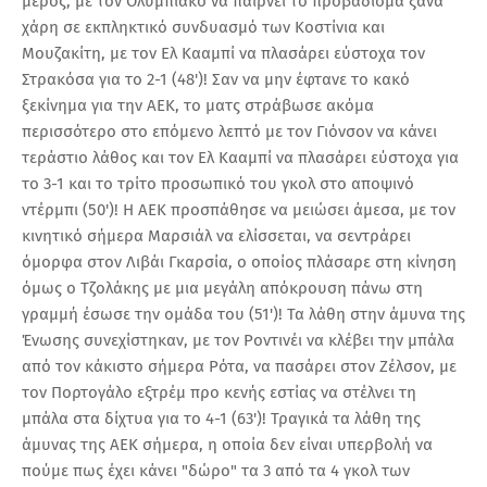
μέρος, με τον Ολυμπιακό να παίρνει το προβάδισμα ξανά
χάρη σε εκπληκτικό συνδυασμό των Κοστίνια και
Μουζακίτη, με τον Ελ Κααμπί να πλασάρει εύστοχα τον
Στρακόσα για το 2-1 (48')! Σαν να μην έφτανε το κακό
ξεκίνημα για την ΑΕΚ, το ματς στράβωσε ακόμα
περισσότερο στο επόμενο λεπτό με τον Γιόνσον να κάνει
τεράστιο λάθος και τον Ελ Κααμπί να πλασάρει εύστοχα για
το 3-1 και το τρίτο προσωπικό του γκολ στο αποψινό
ντέρμπι (50')! Η ΑΕΚ προσπάθησε να μειώσει άμεσα, με τον
κινητικό σήμερα Μαρσιάλ να ελίσσεται, να σεντράρει
όμορφα στον Λιβάι Γκαρσία, ο οποίος πλάσαρε στη κίνηση
όμως ο Τζολάκης με μια μεγάλη απόκρουση πάνω στη
γραμμή έσωσε την ομάδα του (51')! Τα λάθη στην άμυνα της
Ένωσης συνεχίστηκαν, με τον Ροντινέι να κλέβει την μπάλα
από τον κάκιστο σήμερα Ρότα, να πασάρει στον Ζέλσον, με
τον Πορτογάλο εξτρέμ προ κενής εστίας να στέλνει τη
μπάλα στα δίχτυα για το 4-1 (63')! Τραγικά τα λάθη της
άμυνας της ΑΕΚ σήμερα, η οποία δεν είναι υπερβολή να
πούμε πως έχει κάνει "δώρο" τα 3 από τα 4 γκολ των