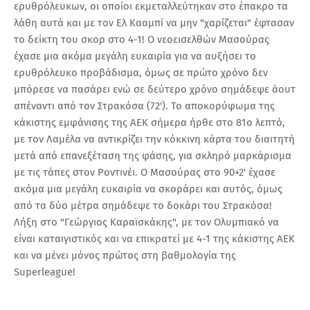
ερυθρόλευκων, οι οποίοι εκμεταλλεύτηκαν στο έπακρο τα
λάθη αυτά και με τον Ελ Κααμπί να μην "χαρίζεται" έφτασαν
το δείκτη του σκορ στο 4-1! Ο νεοεισελθών Μασούρας
έχασε μια ακόμα μεγάλη ευκαιρία για να αυξήσει το
ερυθρόλευκο προβάδισμα, όμως σε πρώτο χρόνο δεν
μπόρεσε να πασάρει ενώ σε δεύτερο χρόνο σημάδεψε άουτ
απέναντι από τον Στρακόσα (72'). Το αποκορύφωμα της
κάκιστης εμφάνισης της ΑΕΚ σήμερα ήρθε στο 81ο λεπτό,
με τον Λαμέλα να αντικρίζει την κόκκινη κάρτα του διαιτητή
μετά από επανεξέταση της φάσης, για σκληρό μαρκάρισμα
με τις τάπες στον Ροντινέι. Ο Μασούρας στο 90+2' έχασε
ακόμα μια μεγάλη ευκαιρία να σκοράρει και αυτός, όμως
από τα δύο μέτρα σημάδεψε το δοκάρι του Στρακόσα!
Λήξη στο "Γεώργιος Καραϊσκάκης", με τον Ολυμπιακό να
είναι καταιγιστικός και να επικρατεί με 4-1 της κάκιστης ΑΕΚ
και να μένει μόνος πρώτος στη βαθμολογία της
Superleague!