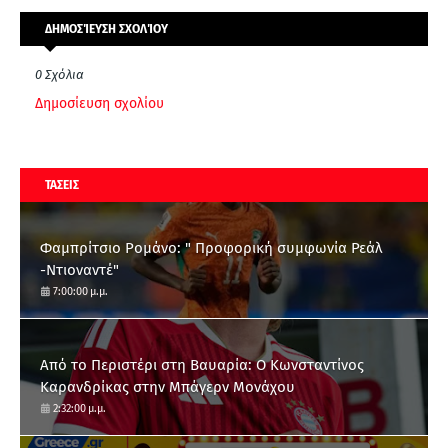
ΔΗΜΟΣΊΕΥΣΗ ΣΧΟΛΊΟΥ
0 Σχόλια
Δημοσίευση σχολίου
ΤΑΣΕΙΣ
Φαμπρίτσιο Ρομάνο: " Προφορική συμφωνία Ρεάλ
-Ντιοναντέ"
7:00:00 μ.μ.
Από το Περιστέρι στη Βαυαρία: O Κωνσταντίνος
Καρανδρίκας στην Μπάγερν Μονάχου
2:32:00 μ.μ.