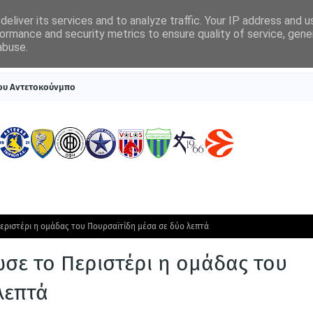
eliver its services and to analyze traffic. Your IP address and 
ormance and security metrics to ensure quality of service, gen
abuse.
ΠΡΩΤΟΣΕΛΙΔΑ
SUPERLEAGUE 1
ΣΥΣΤΗΜΑΤΑ ΓΙΑ ΣΤΟΙΧΗΜΑ
του Αντετοκούνμπο
Περιστέρι η ομάδας του Πουρσαϊτίδη μέσα σε δύο λεπτά
ωσε το Περιστέρι η ομάδας του
λεπτά