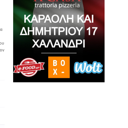
να
του
έον