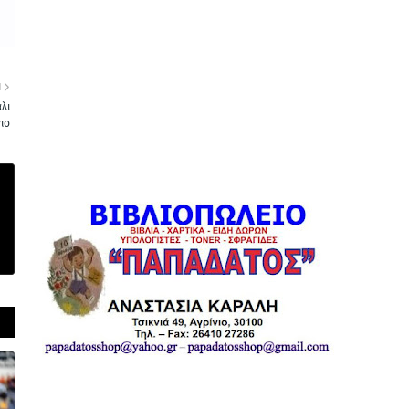
Η
λι
νιο