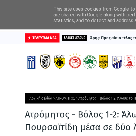
ΑΡΧΙΚΗ
ΔΙΑΦΗΜΙΣΤΕΙΤΕ
This site uses cookies from Google to d
are shared with Google along with perf
statistics, and to detect and address 
ΒΑΘΜΟΛΟΓΙΕΣ
Άρης: Προς αίσιο τέλος 
ΤΕΛΕΥΤΑΙΑ ΝΕΑ
BASKET LEAGUE
Αρχική σελίδα
ΑΤΡΟΜΗΤΟΣ
Ατρόμητος - Βόλος 1-2: Άλωσε το 
Ατρόμητος - Βόλος 1-2: Άλ
Πουρσαϊτίδη μέσα σε δύο 