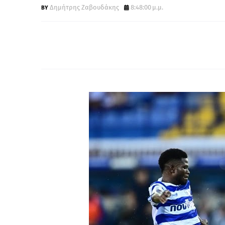
Δημήτρης Ζαβουδάκης
8:48:00 μ.μ.