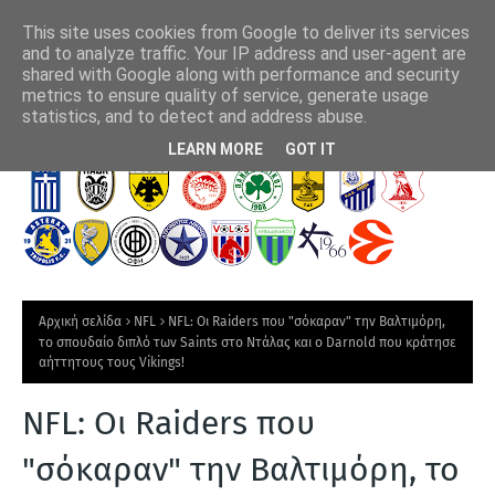
This site uses cookies from Google to deliver its services
and to analyze traffic. Your IP address and user-agent are
shared with Google along with performance and security
metrics to ensure quality of service, generate usage
ν!
ΠΑΟΚ - Άντερλεχτ 0-1: Έμπλεξε και τώρα τρέχει
"Στ
statistics, and to detect and address abuse.
Τ
LEARN MORE
GOT IT
Ε
Λ
Ε
Υ
Τ
Αρχική σελίδα
NFL
NFL: Οι Raiders που "σόκαραν" την Βαλτιμόρη,
Α
το σπουδαίο διπλό των Saints στο Ντάλας και ο Darnold που κράτησε
αήττητους τους Vikings!
Ι
Α
NFL: Οι Raiders που
Ν
"σόκαραν" την Βαλτιμόρη, το
Ε