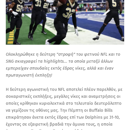
Ολοκληρώθηκε η δεύτερη "στροφή" του φετινού NFL και το
SNG σκιαγραφεί τα highlights... τα οποία μεταξύ άλλων
εμπεριείχαν σπουδαίες εκτός έδρας νίκες, αλλά και έναν
πρωταγωνιστή έκπληξη!
Η δεύτερη αγωνιστική του NFL αποτελεί πλέον παρελθόν, με
σοκαριστικές εκπλήξεις, μεγάλες νίκες και αναμετρήσεις οι
οποίες κρίθηκαν κυριολεκτικά στο τελευταίο δευτερόλεπτο
να γεμίζουν τις οθόνες μας. Την Πέμπτη οι Buffalo Bills
επικράτησαν άνετα εκτός έδρας επί των Dolphins με 31-10,
έχοντας σε εξαιρετική βραδιά την άμυνα τους, η οποία