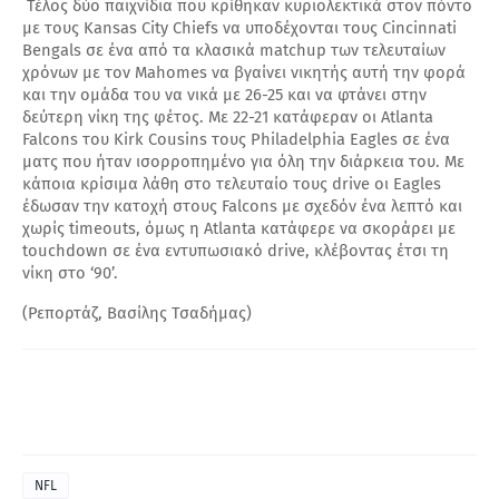
Τέλος δύο παιχνίδια που κρίθηκαν κυριολεκτικά στον πόντο
με τους Kansas City Chiefs να υποδέχονται τους Cincinnati
Bengals σε ένα από τα κλασικά matchup των τελευταίων
χρόνων με τον Mahomes να βγαίνει νικητής αυτή την φορά
και την ομάδα του να νικά με 26-25 και να φτάνει στην
δεύτερη νίκη της φέτος. Με 22-21 κατάφεραν οι Atlanta
Falcons του Kirk Cousins τους Philadelphia Eagles σε ένα
ματς που ήταν ισορροπημένο για όλη την διάρκεια του. Με
κάποια κρίσιμα λάθη στο τελευταίο τους drive οι Eagles
έδωσαν την κατοχή στους Falcons με σχεδόν ένα λεπτό και
χωρίς timeouts, όμως η Atlanta κατάφερε να σκοράρει με
touchdown σε ένα εντυπωσιακό drive, κλέβοντας έτσι τη
νίκη στο ‘90’.
(Ρεπορτάζ, Βασίλης Τσαδήμας)
NFL