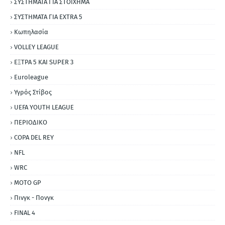
ΣΥΣΤΗΜΑΤΑ ΓΙΑ ΣΤΟΙΧΗΜΑ
ΣΥΣΤΗΜΑΤΑ ΓΙΑ ΕΧΤRΑ 5
Κωπηλασία
VOLLEY LEAGUE
ΕΞΤΡΑ 5 ΚΑΙ SUPER 3
Εuroleague
Υγρός Στίβος
UEFA YOUTH LEAGUE
ΠΕΡΙΟΔΙΚΟ
COPA DEL REY
NFL
WRC
MOTO GP
Πινγκ - Πονγκ
FINAL 4