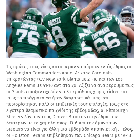
Τις πρώτες τους νίκες κατάφεραν να πάρουν εντός έδρας οι
Washington Commanders και οι Arizona Cardinals
επικρατώντας των New York Giants με 21-18 και των Los
Angeles Rams με 41-10 αντίστοιχα. Αξίζει να αναφέρουμε πως
οι Giants έπαιξαν σχεδόν για 3 περιόδους χωρίς kicker και
ίσως τα πράγματα να ήταν διαφορετικά μιας και
περιορίστηκαν πολύ οι επιθετικές τους επιλογές. Ίσως στο
λιγότερα θεαματικό παιχνίδι της εβδομάδας, οι Pittsburgh
Steelers λύγισαν τους Denver Broncos στην έδρα των
δεύτερων με το χαμηλό σκορ 13-6 και την άμυνα των
Steelers να είναι για άλλη μια εβδομάδα αποπνικτική . Τέλος,
οι Houston Texans επιβλήθηκαν των Chicago Bears με 19-13