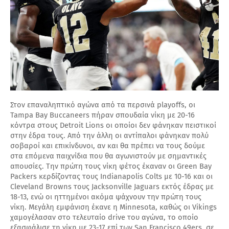
Στον επαναληπτικό αγώνα από τα περσινά playoffs, οι
Tampa Bay Buccaneers πήραν σπουδαία νίκη με 20-16
κόντρα στους Detroit Lions οι οποίοι δεν φάνηκαν πειστικοί
στην έδρα τους. Από την άλλη οι αντίπαλοι φάνηκαν πολύ
σοβαροί και επικίνδυνοι, αν και θα πρέπει να τους δούμε
στα επόμενα παιχνίδια που θα αγωνιστούν με σημαντικές
απουσίες. Την πρώτη τους νίκη φέτος έκαναν οι Green Bay
Packers κερδίζοντας τους Indianapolis Colts με 10-16 και οι
Cleveland Browns τους Jacksonville Jaguars εκτός έδρας με
18-13, ενώ οι ηττημένοι ακόμα ψάχνουν την πρώτη τους
νίκη. Μεγάλη εμφάνιση έκανε η Minnesota, καθώς οι Vikings
χαμογέλασαν στο τελευταίο drive του αγώνα, το οποίο
εξασφάλισε τη νίκη με 23-17 επί των San Francisco 49ers, σε