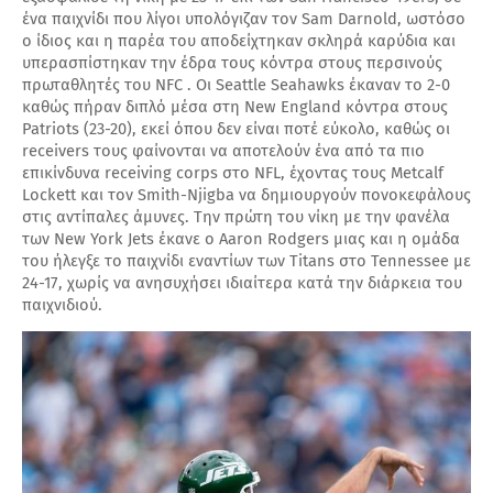
ένα παιχνίδι που λίγοι υπολόγιζαν τον Sam Darnold, ωστόσο
ο ίδιος και η παρέα του αποδείχτηκαν σκληρά καρύδια και
υπερασπίστηκαν την έδρα τους κόντρα στους περσινούς
πρωταθλητές του NFC . Οι Seattle Seahawks έκαναν το 2-0
καθώς πήραν διπλό μέσα στη New England κόντρα στους
Patriots (23-20), εκεί όπου δεν είναι ποτέ εύκολο, καθώς οι
receivers τους φαίνονται να αποτελούν ένα από τα πιο
επικίνδυνα receiving corps στο NFL, έχοντας τους Metcalf
Lockett και τον Smith-Njigba να δημιουργούν πονοκεφάλους
στις αντίπαλες άμυνες. Την πρώτη του νίκη με την φανέλα
των New York Jets έκανε ο Aaron Rodgers μιας και η ομάδα
του ήλεγξε το παιχνίδι εναντίων των Titans στο Tennessee με
24-17, χωρίς να ανησυχήσει ιδιαίτερα κατά την διάρκεια του
παιχνιδιού.