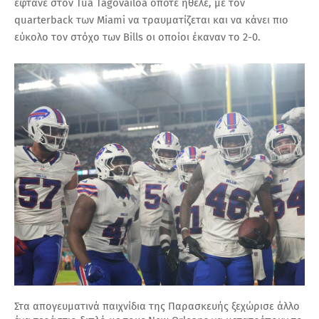
έφτανε στον Tua Tagovailoa όποτε ήθελε, με τον
quarterback των Miami να τραυματίζεται και να κάνει πιο
εύκολο τον στόχο των Bills οι οποίοι έκαναν το 2-0.
Στα απογευματινά παιχνίδια της Παρασκευής ξεχώρισε άλλο