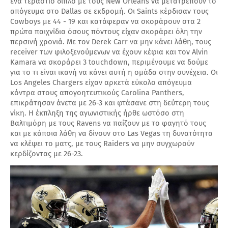
ένα τεράστιο διπλό με τους New Orleans να μετατρέπουν το
απόγευμα στο Dallas σε εκδρομή. Οι Saints κέρδισαν τους
Cowboys με 44 - 19 και κατάφεραν να σκοράρουν στα 2
πρώτα παιχνίδια όσους πόντους είχαν σκοράρει όλη την
περσινή χρονιά. Με τον Derek Carr να μην κάνει λάθη, τους
receiver των φιλοξενούμενων να έχουν κέφια και τον Alvin
Kamara να σκοράρει 3 touchdown, περιμένουμε να δούμε
για το τι είναι ικανή να κάνει αυτή η ομάδα στην συνέχεια. Οι
Los Angeles Chargers είχαν αρκετά εύκολο απόγευμα
κόντρα στους απογοητευτικούς Carolina Panthers,
επικράτησαν άνετα με 26-3 και φτάσανε στη δεύτερη τους
νίκη. Η έκπληξη της αγωνιστικής ήρθε ωστόσο στη
Βαλτιμόρη με τους Ravens να παίζουν με το φαγητό τους
και με κάποια λάθη να δίνουν στο Las Vegas τη δυνατότητα
να κλέψει το ματς, με τους Raiders να μην συγχωρούν
κερδίζοντας με 26-23.