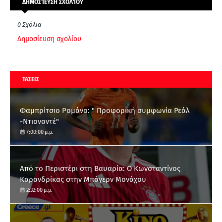
ΔΗΜΟΣΊΕΥΣΗ ΣΧΟΛΊΟΥ
0 Σχόλια
Δημοσίευση σχολίου
ΤΑΣΕΙΣ
Φαμπρίτσιο Ρομάνο: " Προφορική συμφωνία Ρεάλ
-Ντιοναντέ"
7:00:00 μ.μ.
Από το Περιστέρι στη Βαυαρία: O Κωνσταντίνος
Καρανδρίκας στην Μπάγερν Μονάχου
2:32:00 μ.μ.