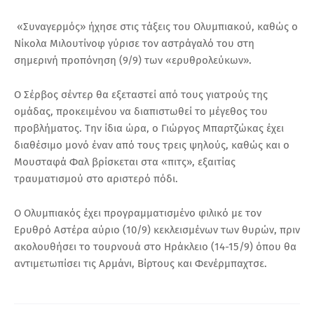
«Συναγερμός» ήχησε στις τάξεις του Ολυμπιακού, καθώς ο
Νίκολα Μιλουτίνοφ γύρισε τον αστράγαλό του στη
σημερινή προπόνηση (9/9) των «ερυθρολεύκων».
Ο Σέρβος σέντερ θα εξεταστεί από τους γιατρούς της
ομάδας, προκειμένου να διαπιστωθεί το μέγεθος του
προβλήματος. Την ίδια ώρα, ο Γιώργος Μπαρτζώκας έχει
διαθέσιμο μονό έναν από τους τρεις ψηλούς, καθώς και ο
Μουσταφά Φαλ βρίσκεται στα «πιτς», εξαιτίας
τραυματισμού στο αριστερό πόδι.
Ο Ολυμπιακός έχει προγραμματισμένο φιλικό με τον
Ερυθρό Αστέρα αύριο (10/9) κεκλεισμένων των θυρών, πριν
ακολουθήσει το τουρνουά στο Ηράκλειο (14-15/9) όπου θα
αντιμετωπίσει τις Αρμάνι, Βίρτους και Φενέρμπαχτσε.