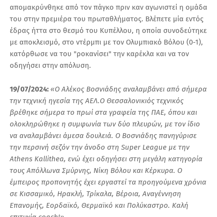
απομακρύνθηκε από τον πάγκο πριν καν αγωνιστεί η ομάδα
του στην πρεμιέρα του πρωταθλήματος. Βλέπετε μία εντός
έδρας ήττα στο θεσμό του Κυπέλλου, η οποία συνοδεύτηκε
με αποκλεισμό, στο ντέρμπι με τον Ολυμπιακό Βόλου (0-1),
κατόρθωσε να του "ροκανίσει" την καρέκλα και να τον
οδηγήσει στην απόλυση.
19/07/2024:
«Ο Αλέκος Βοσνιάδης αναλαμβάνει από σήμερα
την τεχνική ηγεσία της ΑΕΛ.
Ο Θεσσαλονικιός τεχνικός
βρέθηκε σήμερα το πρωί στα γραφεία της ΠΑΕ, όπου και
ολοκληρώθηκε η συμφωνία των δύο πλευρών, με τον ίδιο
να αναλαμβάνει άμεσα δουλειά.
Ο Βοσνιάδης πανηγύρισε
την περσινή σεζόν την άνοδο στη Super League με την
Athens Kallithea, ενώ έχει οδηγήσει στη μεγάλη κατηγορία
τους Απόλλωνα Σμύρνης, Νίκη Βόλου και Κέρκυρα.
Ο
έμπειρος προπονητής έχει εργαστεί τα προηγούμενα χρόνια
σε Κισσαμικό, Ηρακλή, Τρίκαλα, Βέροια, Αναγέννηση
Επανομής, Εορδαϊκό, Θερμαϊκό και Πολύκαστρο.
Καλή
επιτυχία coach!»