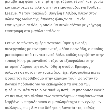
μεταβατική φάση στην τρίτη της τάξεως εθνική κατηγορία
και επέστρεψε εν τέλει στην τότε επονομαζόμενη Football
League. Με τον Τρικαλινό, Βαγγέλη Πλεξίδα, πλέον στον
θώκο της διοίκησης, άπαντες ήλπιζαν σε μία νέα
επιτυχημένη σελίδα, η οποία θα συνδυαζόταν με γρήγορη
επιστροφή στα μεγάλα "σαλόνια".
Εκείνη λοιπόν την ημέρα ανακοινώθηκε η έναρξη
συνεργασίας με τον προπονητή, Αλέκο Βοσνιάδη, ο οποίος
μετακόμισε από τον γειτονικό Βόλο, καθώς εργαζόταν στην
τοπική Νίκη, με μοναδικό στόχο να εξασφαλίσει στην
ιστορική Λάρισα την πολυπόθητη άνοδο. Έμπειρος
άλλωστε σε αυτόν τον τομέα (σ.σ. έχει εξασφαλίσει πέντε
φορές τον προβιβασμό στην καριέρα του), φαινόταν το
ιδανικό πρόσωπο για να εκπληρώσει τα όνειρα των
φιλάθλων. Κάτι τέτοιο δε συνέβη ποτέ, θα μπορούσε κανείς
να πει πως στο πλαίσιο των ακατανόητων αποφάσεων που
λαμβάνουν παραδοσιακά οι μεγαλομέτοχοι των εγχώριων
συλλόγων, πως δεν του δόθηκε η δυνατότητα, καθώς