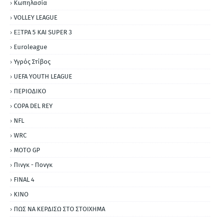
Κωπηλασία
VOLLEY LEAGUE
ΕΞΤΡΑ 5 ΚΑΙ SUPER 3
Εuroleague
Υγρός Στίβος
UEFA YOUTH LEAGUE
ΠΕΡΙΟΔΙΚΟ
COPA DEL REY
NFL
WRC
MOTO GP
Πινγκ - Πονγκ
FINAL 4
ΚΙΝΟ
ΠΩΣ ΝΑ ΚΕΡΔΙΣΩ ΣΤΟ ΣΤΟΙΧΗΜΑ