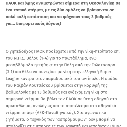
ΠΑΟΚ και Άρης αναμετρώνται σήμερα στη Θεσσαλονίκη σε
ένα τοπικό ντέρμπι, με τις δύο ομάδες να βρίσκονται σε
πολύ καλή κατάσταση και να ψάχνουν τους 3 βαθμούς
για... διαφορετικούς λόγους!
Ο γηπεδούχος ΠΑΟΚ προέρχεται από την νίκη-περίπατο επί
του Ν.Π.Σ. Βόλου (1-4) για το πρωτάθλημα, ενώ
μεσοβδόμαδα ηττήθηκε στην Πόλη από την Γαλατασαράι
(3-1) και θέλει να συνεχίσει με νίκη στην ελληνική Super
League κόντρα στον παραδοσιακό του αντίπαλο. Η ομάδα
του Ραζβάν Λουτσέσκου βρίσκεται στην κορυφή της
βαθμολογίας με 13 βαθμούς και ενδεχόμενη νίκη στο
σημερινό ντέρμπι θα βάλει τον ΠΑΟΚ σε θέση οδηγού στο
πρωτάθλημα, αναλόγως και το αποτέλεσμα στο αθηναϊκό
ντέρμπι απόψε (ΑΕΚ-Παναθηναϊκός). Στα αγωνιστικά
ζητήματα, ο τεχνικός των "ασπρόμαυρων" δεν μπορεί να
υπολογίζει στις υπηρεσίες των Τσιφτσή και Μπράντον Τόμας