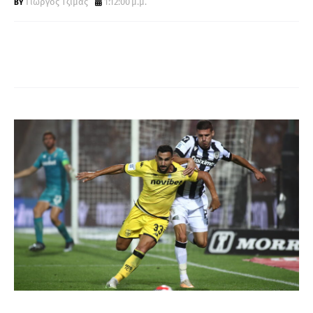
Γιώργος Τζίμας
1:12:00 μ.μ.
Α