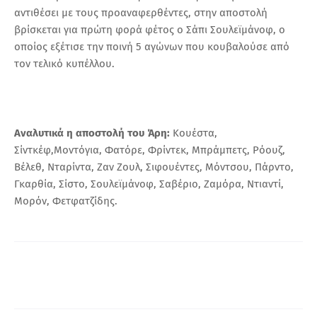
αντιθέσει με τους προαναφερθέντες, στην αποστολή
βρίσκεται για πρώτη φορά φέτος ο Σάπι Σουλεϊμάνοφ, ο
οποίος εξέτισε την ποινή 5 αγώνων που κουβαλούσε από
τον τελικό κυπέλλου.
Αναλυτικά η αποστολή του Άρη:
Κουέστα,
Σίντκέφ,Μοντόγια, Φατόρε, Φρίντεκ, Μπράμπετς, Ρόουζ,
Βέλεθ, Νταρίντα, Ζαν Ζουλ, Σιφουέντες, Μόντσου, Πάρντο,
Γκαρθία, Σίστο, Σουλεϊμάνοφ, Σαβέριο, Ζαμόρα, Ντιαντί,
Μορόν, Φετφατζίδης.