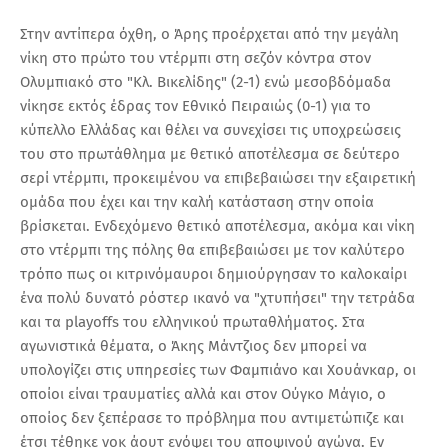
Στην αντίπερα όχθη, ο Άρης προέρχεται από την μεγάλη
νίκη στο πρώτο του ντέρμπι στη σεζόν κόντρα στον
Ολυμπιακό στο "Κλ. Βικελίδης" (2-1) ενώ μεσοβδόμαδα
νίκησε εκτός έδρας τον Εθνικό Πειραιώς (0-1) για το
κύπελλο Ελλάδας και θέλει να συνεχίσει τις υποχρεώσεις
του στο πρωτάθλημα με θετικό αποτέλεσμα σε δεύτερο
σερί ντέρμπι, προκειμένου να επιβεβαιώσει την εξαιρετική
ομάδα που έχει και την καλή κατάσταση στην οποία
βρίσκεται. Ενδεχόμενο θετικό αποτέλεσμα, ακόμα και νίκη
στο ντέρμπι της πόλης θα επιβεβαιώσει με τον καλύτερο
τρόπο πως οι κιτρινόμαυροι δημιούργησαν το καλοκαίρι
ένα πολύ δυνατό ρόστερ ικανό να "χτυπήσει" την τετράδα
και τα playoffs του ελληνικού πρωταθλήματος. Στα
αγωνιστικά θέματα, ο Άκης Μάντζιος δεν μπορεί να
υπολογίζει στις υπηρεσίες των Φαμπιάνο και Χουάνκαρ, οι
οποίοι είναι τραυματίες αλλά και στον Ούγκο Μάγιο, ο
οποίος δεν ξεπέρασε το πρόβλημα που αντιμετώπιζε και
έτσι τέθηκε νοκ άουτ ενόψει του αποψινού αγώνα. Εν