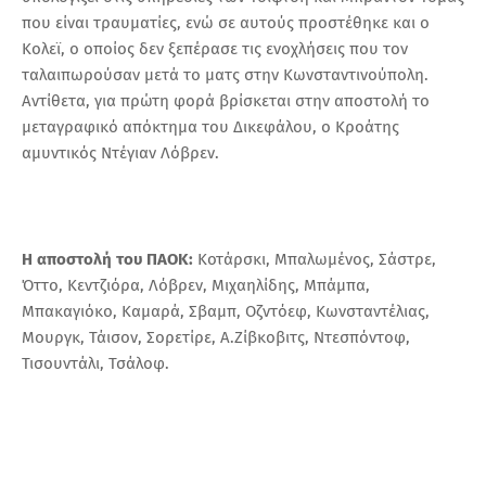
που είναι τραυματίες, ενώ σε αυτούς προστέθηκε και ο
Κολεϊ, ο οποίος δεν ξεπέρασε τις ενοχλήσεις που τον
ταλαιπωρούσαν μετά το ματς στην Κωνσταντινούπολη.
Αντίθετα, για πρώτη φορά βρίσκεται στην αποστολή το
μεταγραφικό απόκτημα του Δικεφάλου, ο Κροάτης
αμυντικός Ντέγιαν Λόβρεν.
Η αποστολή του ΠΑΟΚ:
Κοτάρσκι, Μπαλωμένος, Σάστρε,
Όττο, Κεντζιόρα, Λόβρεν, Μιχαηλίδης, Μπάμπα,
Μπακαγιόκο, Καμαρά, Σβαμπ, Οζντόεφ, Κωνσταντέλιας,
Μουργκ, Τάισον, Σορετίρε, Α.Ζίβκοβιτς, Ντεσπόντοφ,
Τισουντάλι, Τσάλοφ.