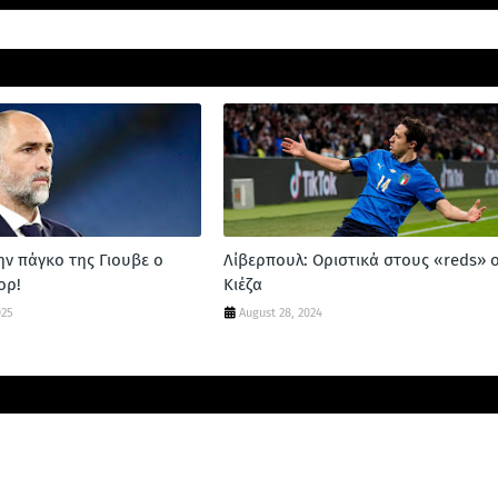
ην πάγκο της Γιουβε ο
Λίβερπουλ: Οριστικά στους «reds» 
ορ!
Κιέζα
025
August 28, 2024