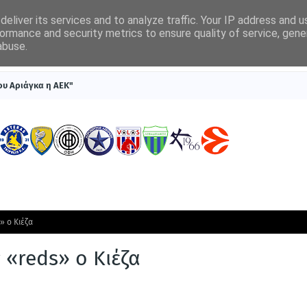
eliver its services and to analyze traffic. Your IP address and 
ormance and security metrics to ensure quality of service, gen
abuse.
ΠΡΩΤΟΣΕΛΙΔΑ
SUPERLEAGUE 1
ΣΥΣΤΗΜΑΤΑ ΓΙΑ ΣΤΟΙΧΗΜΑ
ου Αριάγκα η ΑΕΚ"
» ο Κιέζα
 «reds» ο Κιέζα