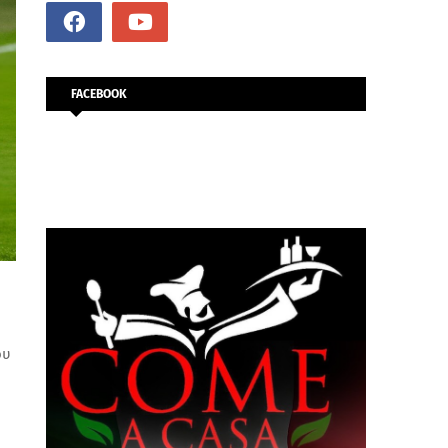
FACEBOOK
ου