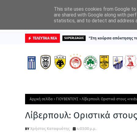
ΑΡΧΙΚΗ
ΔΙΑΦΗΜΙΣΤΕΙΤΕ
This site uses cookies from Google to d
are shared with Google along with perf
statistics, and to detect and address 
ΒΑΘΜΟΛΟΓΙΕΣ
"Στη κούρσα απόκτησης τ
ΤΕΛΕΥΤΑΙΑ ΝΕΑ
SUPERLEAGUE
Αρχική σελίδα
ΓΙΟΥΒΕΝΤΟΥΣ
Λίβερπουλ: Οριστικά στους «reds
Λίβερπουλ: Οριστικά στους
Χρήστος Καταφυότης
4:03:00 μ.μ.