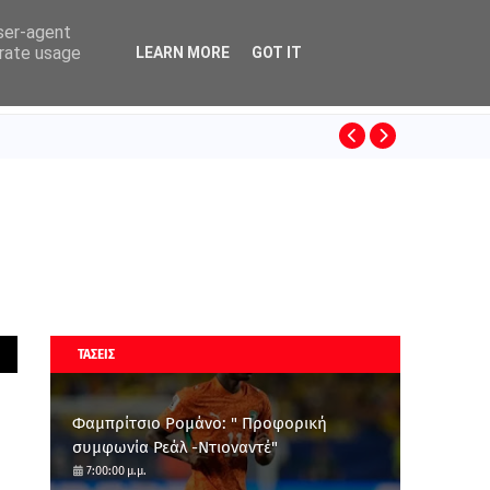
user-agent
erate usage
LEARN MORE
GOT IT
ΚΙΝΟ
SUPERLEAGUE
ΤΑΣΕΙΣ
Φαμπρίτσιο Ρομάνο: " Προφορική
συμφωνία Ρεάλ -Ντιοναντέ"
7:00:00 μ.μ.