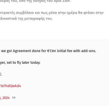
ριέρας του, υπό της οδηγίες του Άρνε Σλοτ.
ι τετραετές συμβόλαιο και πως μέσα στην ημέρα θα φτάσει στην
αδικαστικά της μεταγραφής του.
e we go! Agreement done for €13m initial fee with add-ons.
r, set to fly later today.
E.
m/Yx7hdQwkd4
, 2024