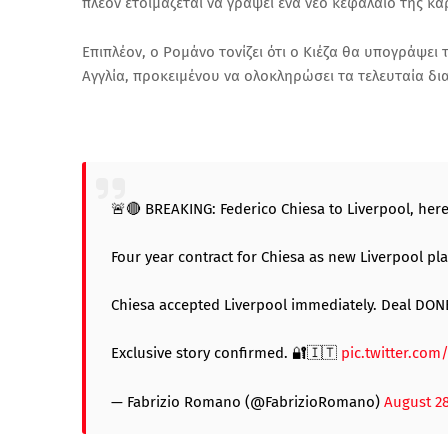
πλέον ετοιμάζεται να γράψει ένα νέο κεφάλαιο της κα
Επιπλέον, ο Ρομάνο τονίζει ότι ο Κιέζα θα υπογράψε
Αγγλία, προκειμένου να ολοκληρώσει τα τελευταία δι
🚨🔴 BREAKING: Federico Chiesa to Liverpool, her
Four year contract for Chiesa as new Liverpool playe
Chiesa accepted Liverpool immediately. Deal DON
Exclusive story confirmed. 🔐🇮🇹
pic.twitter.co
— Fabrizio Romano (@FabrizioRomano)
August 28