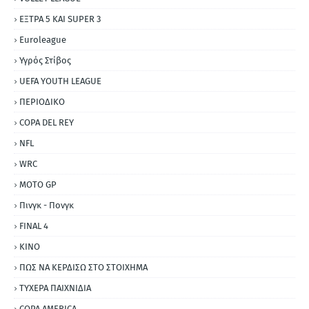
ΕΞΤΡΑ 5 ΚΑΙ SUPER 3
Εuroleague
Υγρός Στίβος
UEFA YOUTH LEAGUE
ΠΕΡΙΟΔΙΚΟ
COPA DEL REY
NFL
WRC
MOTO GP
Πινγκ - Πονγκ
FINAL 4
ΚΙΝΟ
ΠΩΣ ΝΑ ΚΕΡΔΙΣΩ ΣΤΟ ΣΤΟΙΧΗΜΑ
ΤΥΧΕΡΑ ΠΑΙΧΝΙΔΙΑ
COPA AMERICA