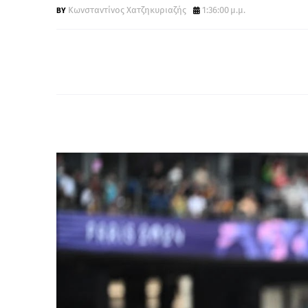
Κωνσταντίνος Χατζηκυριαζής
1:36:00 μ.μ.