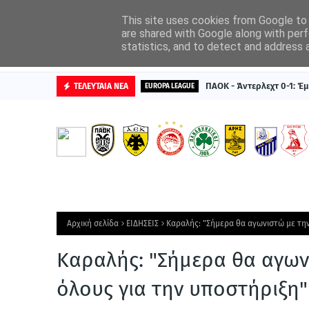
ΑΡΧΙΚΗ
ΔΙΑΦΗΜΙΣΤΕΙΤΕ
This site uses cookies from Google to d
are shared with Google along with perf
statistics, and to detect and address 
ΒΑΘΜΟΛΟΓΙΕΣ
ΠΑΟΚ - Άντερλεχτ 0-1: Έμ
ΤΕΛΕΥΤΑΙΑ ΝΕΑ
EUROPA LEAGUE
Αρχική σελίδα
ΕΙΔΗΣΕΙΣ
Καραλής: "Σήμερα θα αγωνιστώ με την
Καραλής: "Σήμερα θα αγων
όλους για την υποστήριξη"