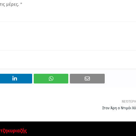
ις μέρες. "
ΝΕΌΤΕΡ
Στον Άρη ο Ντιμόι Χό
τζηκυριαζής