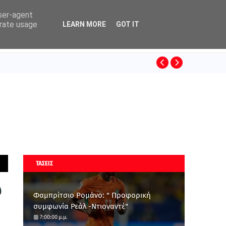
user-agent
erate usage
LEARN MORE
GOT IT
ΚΙΝΟ
SUPERLEAGUE
ΤΑΣΕΙΣ
ώ
Φαμπρίτσιο Ρομάνο: " Προφορική
συμφωνία Ρεάλ -Ντιοναντέ"
7:00:00 μ.μ.