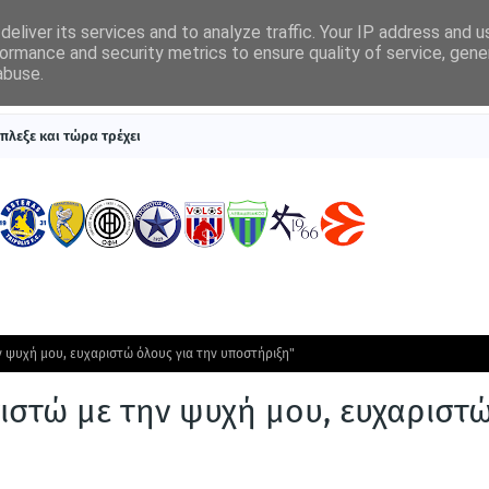
eliver its services and to analyze traffic. Your IP address and 
ormance and security metrics to ensure quality of service, gen
abuse.
ΠΡΩΤΟΣΕΛΙΔΑ
SUPERLEAGUE 1
ΣΥΣΤΗΜΑΤΑ ΓΙΑ ΣΤΟΙΧΗΜΑ
πλεξε και τώρα τρέχει
 ψυχή μου, ευχαριστώ όλους για την υποστήριξη"
ιστώ με την ψυχή μου, ευχαριστ